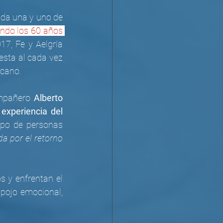
da una y uno de 
ndo los 60 años 
7, Fe y Aelgría 
sta al cada vez 
icano.
mpañero 
Alberto 
 experiencia del 
po de personas 
a por el retorno 
s y enfrentan el 
ojo emocional, 