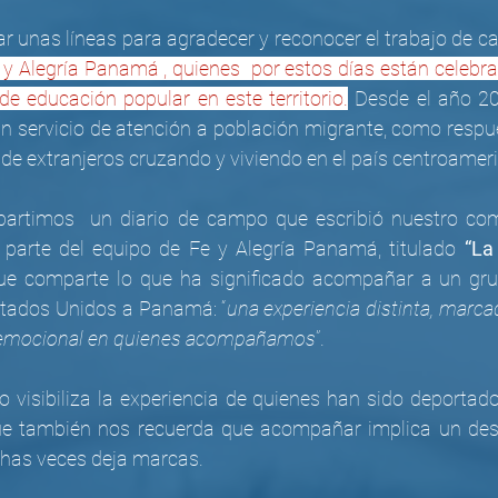
 unas líneas para agradecer y reconocer el trabajo de ca
 y Alegría Panamá , quienes  por estos días están celebra
e educación popular en este territorio.
 Desde el año 201
 servicio de atención a población migrante, como respue
e extranjeros cruzando y viviendo en el país centroamer
partimos  un diario de campo que escribió nuestro co
y parte del equipo de Fe y Alegría Panamá, titulado 
“La
que comparte lo que ha significado acompañar a un gru
tados Unidos a Panamá: “
una experiencia distinta, marcad
o emocional en quienes acompañamos
”.
 visibiliza la experiencia de quienes han sido deportado
que también nos recuerda que acompañar implica un desp
has veces deja marcas.