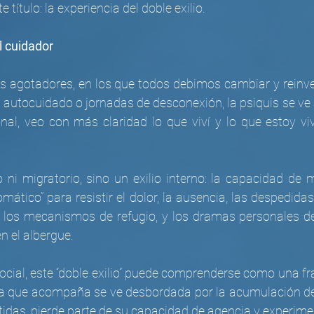
título: la experiencia del doble exilio.
l cuidador
 agotadores, en los que todos debimos cambiar y reinve
 autocuidado o jornadas de desconexión, la psiquis se ve 
nal, veo con más claridad lo que viví y lo que estoy viv
o ni migratorio, sino un exilio interno: la capacidad de
omático” para resistir el dolor, la ausencia, las despedida
e los mecanismos de refugio, y los dramas personales d
 el albergue.
ocial, este “doble exilio” puede comprenderse como una f
a que acompaña se ve desbordada por la acumulación de 
das, pierde parte de su capacidad de agencia y experimen