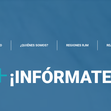
North America Map
Infogram
IO
¿QUIÉNES SOMOS?
REGIONES RJM
RE
+
¡
INFÓRMATE