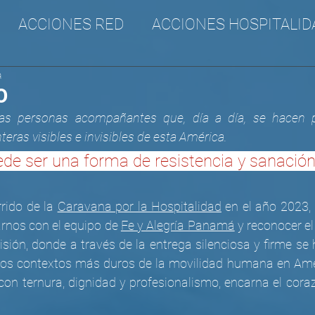
ACCIONES RED
ACCIONES HOSPITALID
a
A
CANA
SURAM
Incidencia
O
s personas acompañantes que, día a día, se hacen pr
eras visibles e invisibles de esta América. 
ede ser una forma de resistencia y sanación
rido de la 
Caravana por la Hospitalidad
 en el año 2023,
arnos con el equipo de 
Fe y Alegría Panamá
 y reconocer e
isión, donde a través de la entrega silenciosa y firme se
los contextos más duros de la movilidad humana en Amér
 con ternura, dignidad y profesionalismo, encarna el cora