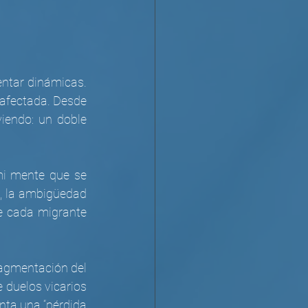
ntar dinámicas. 
afectada. Desde 
iendo: un doble 
 mi mente que se 
s, la ambigüedad 
e cada migrante 
ragmentación del 
duelos vicarios 
ta una “pérdida 