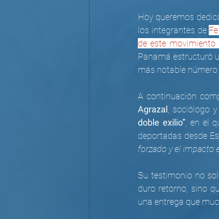
Hoy queremos dedicar
los integrantes de 
Fe
de este movimiento d
Panamá estructuró un
más notable número d
A continuación com
Agrazal
, sociólogo 
doble exilio”
, en el 
deportadas desde Es
forzado y el impact
Su testimonio no solo
duro retorno, sino 
una entrega que muc