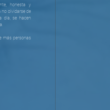
te, honesta y 
no olvidarse de 
 día, se hacen 
a.
ue más personas 