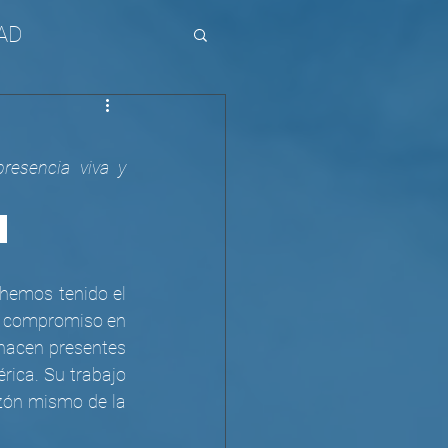
AD
esencia viva y 
 
 hemos tenido el 
l compromiso en 
 hacen presentes 
ica. Su trabajo 
zón mismo de la 