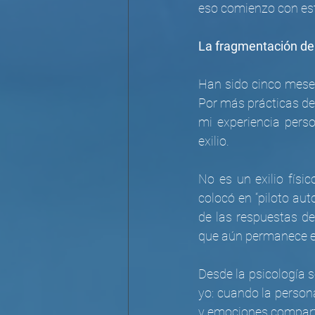
eso comienzo con este 
La fragmentación de
Han sido cinco meses
Por más prácticas de
mi experiencia perso
exilio.
No es un exilio físic
colocó en “piloto aut
de las respuestas d
que aún permanece en
Desde la psicología s
yo: cuando la person
y emociones comparti