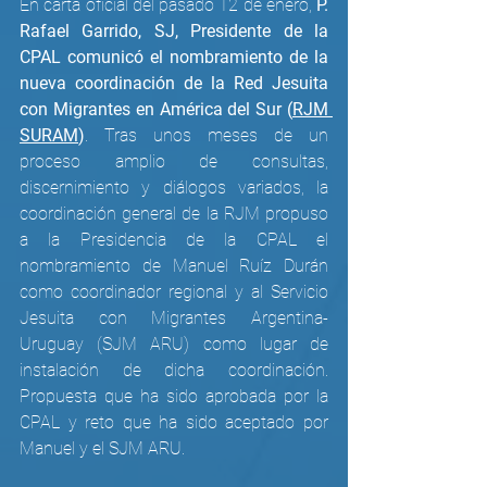
En carta oficial del pasado 12 de enero, 
P. 
Rafael Garrido, SJ, Presidente de la 
CPAL comunicó el nombramiento de la 
nueva coordinación de la Red Jesuita 
con Migrantes en América del Sur (
RJM 
SURAM
)
. Tras unos meses de un 
proceso amplio de consultas, 
discernimiento y diálogos variados, la 
coordinación general de la RJM propuso 
a la Presidencia de la CPAL el 
nombramiento de Manuel Ruíz Durán 
como coordinador regional y al Servicio 
Jesuita con Migrantes Argentina-
Uruguay (SJM ARU) como lugar de 
instalación de dicha coordinación. 
Propuesta que ha sido aprobada por la 
CPAL y reto que ha sido aceptado por 
Manuel y el SJM ARU. 