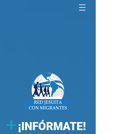
North America Map
Infogram
+
¡
INFÓRMATE!