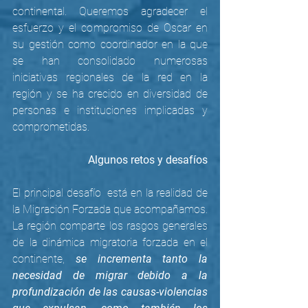
continental. Queremos agradecer el 
esfuerzo y el compromiso de Oscar en 
su gestión como coordinador en la que 
se han consolidado numerosas 
iniciativas regionales de la red en la 
región y se ha crecido en diversidad de 
personas e instituciones implicadas y 
comprometidas. 
Algunos retos y desafíos
El principal desafío  está en la realidad de 
la Migración Forzada que acompañamos. 
La región comparte los rasgos generales 
de la dinámica migratoria forzada en el 
continente, 
se incrementa tanto la 
necesidad de migrar debido a la 
profundización de las causas-violencias 