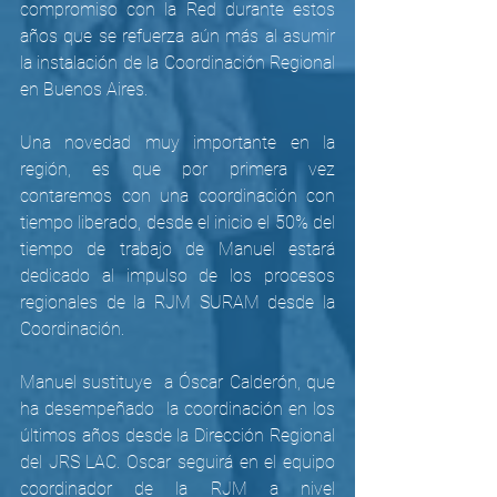
compromiso con la Red durante estos 
años que se refuerza aún más al asumir 
la instalación de la Coordinación Regional 
en Buenos Aires. 
Una novedad muy importante en la 
región, es que por primera vez 
contaremos con una coordinación con 
tiempo liberado, desde el inicio el 50% del 
tiempo de trabajo de Manuel estará 
dedicado al impulso de los procesos 
regionales de la RJM SURAM desde la 
Coordinación.
Manuel sustituye  a Óscar Calderón, que 
ha desempeñado  la coordinación en los 
últimos años desde la Dirección Regional 
del JRS LAC. Oscar seguirá en el equipo 
coordinador de la RJM a nivel 