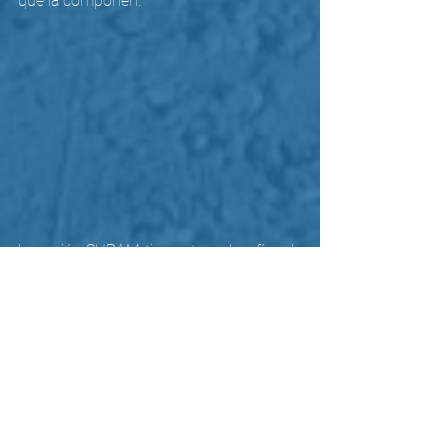
que la componen. 
La región SURAM tiene otros desafíos de 
carácter más interno que permitan 
profundizar más la apuesta 
interprovincial (internacional), inter-
sectorial y en alianzas de la Compañía de 
Jesús para responder a esta prioridad 
misional de la Migración Forzada en 
América Latina y El Caribe.