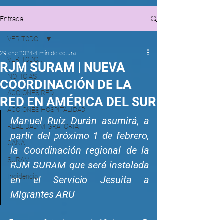
Entrada
VER TODO...
29 ene 2024
4 min de lectura
VER TODO...
RJM SURAM | NUEVA
NOTICIAS
COORDINACIÓN DE LA
ACCIONES RED
RED EN AMÉRICA DEL SUR
ACCIONES HOSPITALIDAD
Manuel Ruíz Durán asumirá, a 
REALIDAD MIGRATORIA
partir del próximo 1 de febrero, 
CANA
la Coordinación regional de la 
SURAM
RJM SURAM que será instalada 
Incidencia
en el Servicio Jesuita a 
Migrantes ARU 