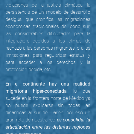
violaciones de la justicia climática; la 
persistencia de un modelo de desarrollo 
desigual que cronifica las migraciones 
económicas tradicionales del cono sur; 
las considerables dificultades para la 
integración, debidos a los climas de 
rechazo a las personas migrantes, o a las 
limitaciones para regularizar estatus y 
para acceder a los derechos y la 
protección debida, etc.
En el continente hay una realidad 
migratoria hiper-conectada
, lo que 
sucede en la frontera norte de México ya 
no puede explicarse sin todas las 
dinámicas al sur del Darién, por eso un 
gran reto de nuestra red 
es consolidar la 
articulación entre las distintas regiones