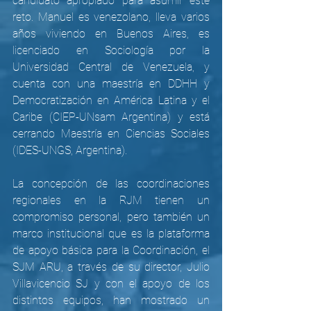
candidato apropiado para asumir este 
reto. Manuel es venezolano, lleva varios 
años viviendo en Buenos Aires, es 
licenciado en Sociología por la 
Universidad Central de Venezuela, y 
cuenta con una maestría en DDHH y 
Democratización en América Latina y el 
Caribe (CIEP-UNsam Argentina) y está 
cerrando Maestría en Ciencias Sociales 
(IDES-UNGS, Argentina).
La concepción de las coordinaciones 
regionales en la RJM tienen un 
compromiso personal, pero también un 
marco institucional que es la plataforma 
de apoyo básica para la Coordinación, el 
SJM ARU, a través de su director, Julio 
Villavicencio SJ y con el apoyo de los 
distintos equipos, han mostrado un 