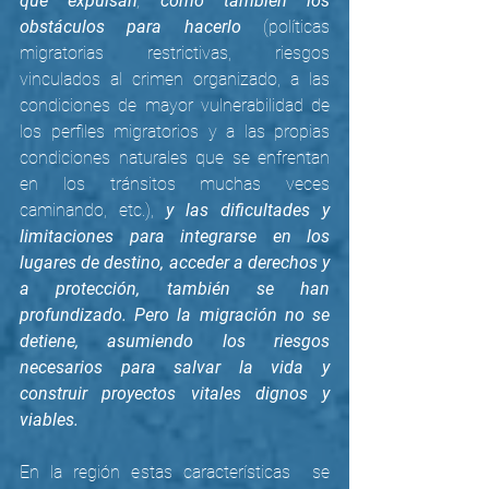
que expulsan
, 
como también los 
obstáculos para hacerlo
 (políticas 
migratorias restrictivas, riesgos 
vinculados al crimen organizado, a las 
condiciones de mayor vulnerabilidad de 
los perfiles migratorios y a las propias 
condiciones naturales que se enfrentan 
en los tránsitos muchas veces 
caminando, etc.), 
y las dificultades y 
limitaciones para integrarse en los 
lugares de destino, acceder a derechos y 
a protección, también se han 
profundizado. Pero la migración no se 
detiene, asumiendo los riesgos 
necesarios para salvar la vida y 
construir proyectos vitales dignos y 
viables.
En la región estas características  se 