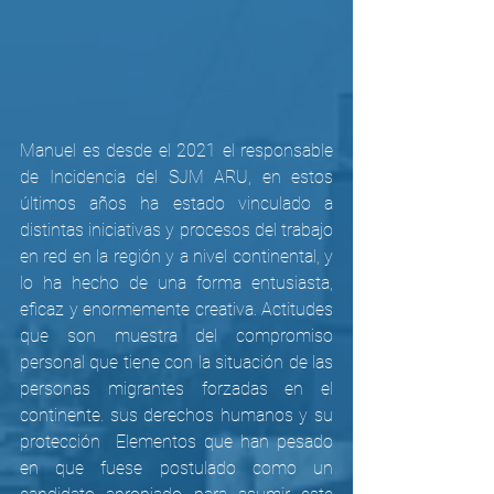
Manuel es desde el 2021 el responsable 
de Incidencia del SJM ARU, en estos 
últimos años ha estado vinculado a 
distintas iniciativas y procesos del trabajo 
en red en la región y a nivel continental, y 
lo ha hecho de una forma entusiasta, 
eficaz y enormemente creativa. Actitudes 
que son muestra del compromiso 
personal que tiene con la situación 
de las 
personas migrantes forzadas en el 
continente.
 sus derechos humanos y su 
protección  Elementos que han pesado 
en que fuese postulado como un 