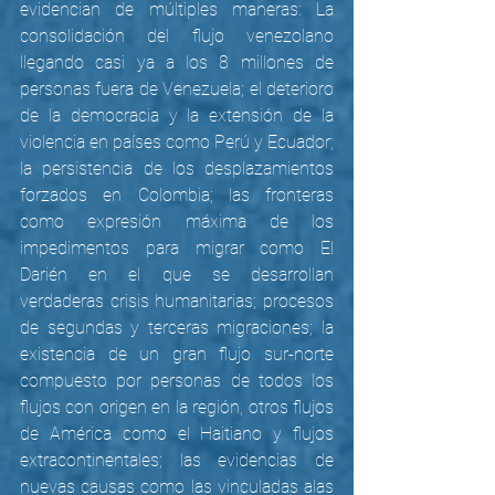
evidencian de múltiples maneras: La 
consolidación del flujo venezolano 
llegando casi ya a los 8 millones de 
personas fuera de Venezuela; el deterioro 
de la democracia y la extensión de la 
violencia en países como Perú y Ecuador; 
la persistencia de los desplazamientos 
forzados en Colombia; las fronteras 
como expresión máxima de los 
impedimentos para migrar como El 
Darién en el que se desarrollan 
verdaderas crisis humanitarias; procesos 
de segundas y terceras migraciones; la 
existencia de un gran flujo sur-norte 
compuesto por personas de todos los 
flujos con origen en la región, otros flujos 
de América como el Haitiano y flujos 
extracontinentales; las evidencias de 
nuevas causas como las vinculadas alas 