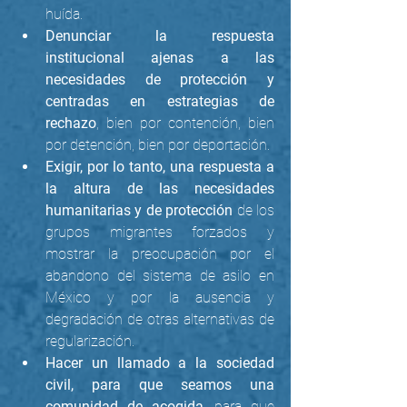
huída.
Denunciar la respuesta 
institucional ajenas a las 
necesidades de protección y 
centradas en estrategias de 
rechazo
, bien por contención, bien 
por detención, bien por deportación.
Exigir, por lo tanto, una respuesta a 
la altura de las necesidades 
humanitarias y de protección
 de los 
grupos migrantes forzados y 
mostrar la preocupación por el 
abandono del sistema de asilo en 
México y por la ausencia y 
degradación de otras alternativas de 
regularización.  
Hacer un llamado a la sociedad 
civil, para que seamos una 
comunidad de acogida
, para que 