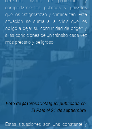
derechos, vacíos de protección y 
comportamientos públicos y privados 
que los estigmatizan y criminalizan. Esta 
situación se suma a la crisis que les 
obligó a dejar su comunidad de origen y 
a las condiciones de un tránsito cada vez 
más precario y peligroso.
Foto de @TeresaDeMIguel publicada en 
El País el 21 de septiembre
Estas situaciones son una constante y 