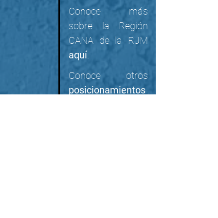
Conoce más 
sobre la Región 
CANA de la RJM 
aquí
.
Conoce otros 
posicionamientos
o acércate a la 
realidad 
migratoria
.