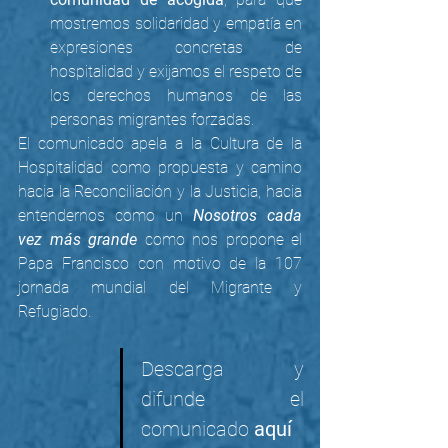
mostremos solidaridad y empatía en 
expresiones concretas de 
hospitalidad y exijamos el respeto de 
los derechos humanos de las 
personas migrantes forzadas. 
El comunicado apela a la Cultura de la 
Hospitalidad como propuesta y camino 
hacia la Reconciliación y la Justicia, hacia 
entendernos como un 
Nosotros cada 
vez más grande 
como nos propone el 
Papa Francisco con motivo de la 107 
jornada mundial del Migrante y 
Refugiado.
Descarga y 
difunde el 
comunicado 
aquí