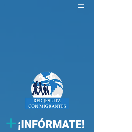
North America Map
Infogram
+
¡
INFÓRMATE!