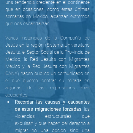
una tendencia creciente en el continente 
que en ocasiones, como estas últimas 
semanas en México, alcanzan extremos 
que nos escandalizan. 
Varias instancias de la Compañía de 
Jesús en la región (Sistema Universitario 
Jesuita, el Sector Social de la Provincia de 
México, la Red Jesuita con Migrantes 
México y la Red Jesuita con Migrantes 
CANA) hacen público un comunicado en 
el que quieren centrar su mirada en 
algunas de las expresiones más 
acuciantes:
Recordar las causas y causantes 
de estas migraciones forzadas
, las 
violencias estructurales que 
expulsan y que hacen del derecho a 
migrar no una opción sino una 