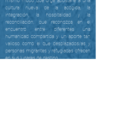
mismo modo que urge apostarle a una 
cultura nueva de la acogida, la 
integración, la hospitalidad y la 
reconciliación, que reconozca en el 
encuentro entre diferentes una 
humanidad compartida y un aporte tan 
valioso como el que desplazados/as y 
personas migrantes y refugiadas ofrecen 
en sus lugares de destino. 
Descarga aquí el informe completo 
aqui
Accede a otros documentos de interés 
aquí