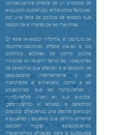
consecuencia directa de un proceso de 
expulsión sostenido, entre otros factores, 
por una falta de política de estado que 
responda al interés de las mayorías. 
En este revelador informe, el capítulo de 
recomendaciones ofrece claves a los 
distintos actores de cómo podría 
incidirse en revertir tanto las violaciones 
de derechos que afectan a la decisión de 
desplazarse internamente o de 
marcharse al extranjero, como a las 
situaciones que las hondureñas y 
hondureños viven en sus éxodos: 
garantizando el acceso a derechos 
básicos; ofreciendo una debida atención 
a aquellas y aquellos que definitivamente 
deciden migrar;  estableciendo 
mecanismos eficaces para la búsqueda 