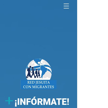
North America Map
Infogram
+
¡
INFÓRMATE!