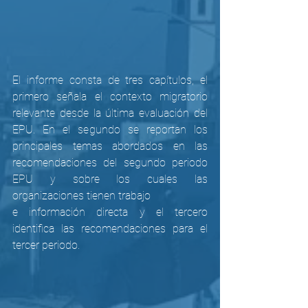
El informe consta de tres capítulos, el 
primero señala el contexto migratorio 
relevante desde la última evaluación del 
EPU. En el segundo se reportan los 
principales temas abordados en las 
recomendaciones del segundo periodo 
EPU y sobre los cuales las 
organizaciones tienen trabajo
e información directa y el tercero 
identifica las recomendaciones para el 
tercer periodo.