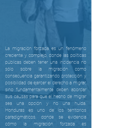
La migración forzada es un fenómeno 
creciente y complejo, donde las políticas 
públicas deben tener una incidencia no 
sólo sobre la migración como 
consecuencia garantizando protección y 
posibilidad de ejercer el derecho a migrar, 
sino fundamentalmente deben abordar 
sus causas para que el hecho de migrar 
sea una opción y no una huida. 
Honduras es uno de los territorios 
paradigmáticos, donde se evidencia 
cómo la migración forzada es 