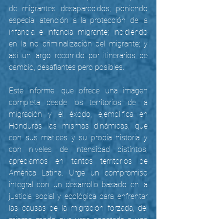
de migrantes desaparecidos; poniendo 
especial atención a la protección de la 
infancia e infancia migrante; incidiendo 
en la no criminalización del migrante; y 
así un largo recorrido por itinerarios de 
cambio, desafiantes pero posibles.
Este informe, que ofrece una imagen 
completa desde los territorios de la 
migración y el éxodo, ejemplifica en 
Honduras las mismas dinámicas, que 
con sus matices y su propia historia y 
con niveles de intensidad distintos, 
apreciamos en tantos territorios de 
América Latina. Urge un compromiso 
integral con un desarrollo basado en la 
justicia social y ecológica para enfrentar 
las causas de la migración forzada, del 