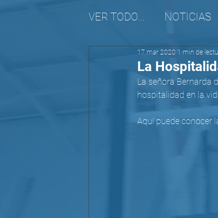
VER TODO...
NOTICIAS
17 mar 2020
1 min de lect
REALIDAD MIGRATORI
La Hospitali
La señora Bernarda de
hospitalidad en la vid
Aquí puede conocer l