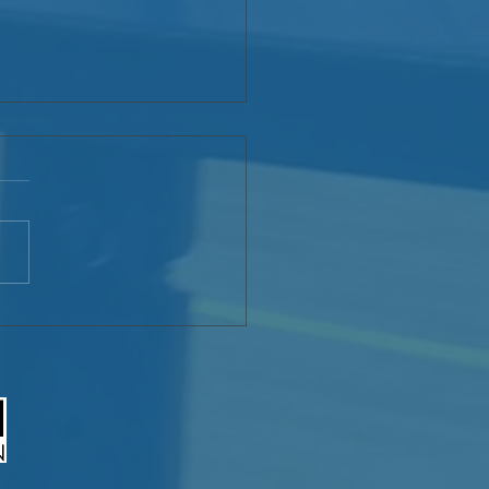
ospitalidad abre la
ta a la paz: Caminos de
italidad