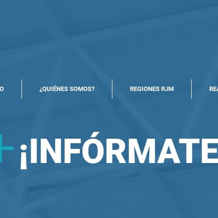
North America Map
Infogram
IO
¿QUIÉNES SOMOS?
REGIONES RJM
RE
+
¡
INFÓRMATE