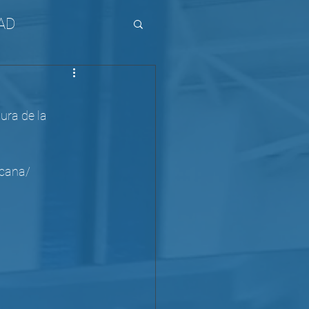
AD
ura de la 
-cana/