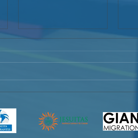
Diplomatura en hospitalidad
La h
puer
Hosp