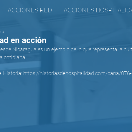
ACCIONES RED
ACCIONES HOSPITALID
ura
A
CANA
SURAM
Incidencia
dad en acción
sde Nicaragua es un ejemplo de lo que representa la cult
a cotidiana.
a Historia: https://historiasdehospitalidad.com/cana/076