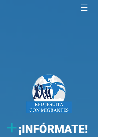
North America Map
Infogram
+
¡
INFÓRMATE!