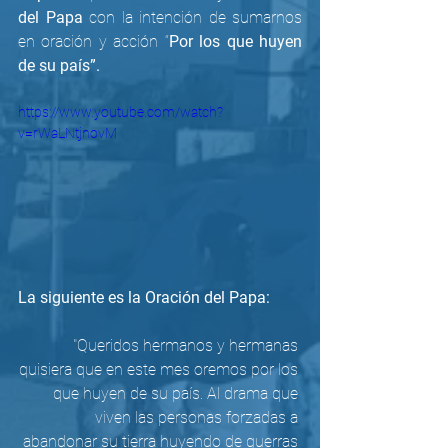
del Papa
 con la intención de sumarnos 
en oración y acción “
Por los que huyen 
de su país”.
https://www.youtube.com/watch?
v=rWaLNtjnovM
La siguiente es la Oración del Papa:
"Queridos hermanos y hermanas 
quisiera que en este mes oremos por los 
que huyen de su país. Al drama que 
viven las personas forzadas a 
abandonar su tierra huyendo de guerras 