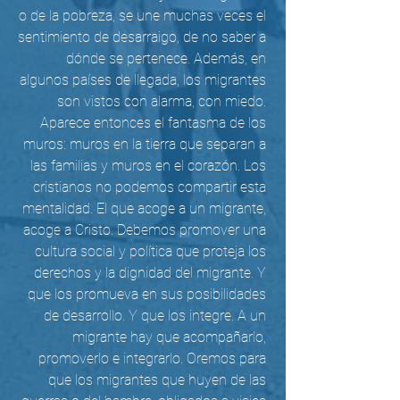
o de la pobreza, se une muchas veces el 
sentimiento de desarraigo, de no saber a 
dónde se pertenece. Además, en 
algunos países de llegada, los migrantes 
son vistos con alarma, con miedo. 
Aparece entonces el fantasma de los 
muros: muros en la tierra que separan a 
las familias y muros en el corazón. Los 
cristianos no podemos compartir esta 
mentalidad. El que acoge a un migrante, 
acoge a Cristo. Debemos promover una 
cultura social y política que proteja los 
derechos y la dignidad del migrante. Y 
que los promueva en sus posibilidades 
de desarrollo. Y que los integre. A un 
migrante hay que acompañarlo, 
promoverlo e integrarlo. Oremos para 
que los migrantes que huyen de las 