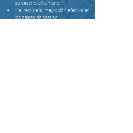
su desarrollo humano.
Y el reto de la integración efectiva en 
los países de destino.
Aquí la nota completa y la invitación a 
promover el video del Papa.
NOTICIAS
Ver todo
Entradas recientes