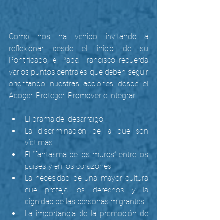
Como nos ha venido invitando a 
reflexionar desde el inicio de su 
Pontificado, el Papa Francisco recuerda 
varios puntos centrales que deben seguir 
orientando nuestras acciones desde el 
Acoger, Proteger, Promover e Integrar:
El drama del desarraigo.
La discriminación de la que son 
víctimas.
El “fantasma de los muros” entre los 
países y en los corazones.
La necesidad de una mayor cultura 
que proteja los derechos y la 
dignidad de las personas migrantes.
La importancia de la promoción de 