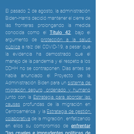
El pasado 2 de agosto, la administración 
Biden-Harris decidió mantener el cierre de 
las fronteras prolongando la medida 
conocida como el 
Título 42
, bajo el 
argumento de
protección a la salud 
pública
 a raíz del COVID-19, a pesar que 
la evidencia ha demostrado que el 
manejo de la pandemia y el respeto a los 
DDHH no se contraponen. Días antes se 
había anunciado el Proyecto de la 
Administración Biden para un 
sistema de 
migración seguro, ordenado y humano
junto con la 
Estrategia para abordar las 
causas
 profundas de la migración en 
Centroamérica  y la 
Estrategia de gestión 
colaborativa
 de la migración , enfatizando 
en ellos su compromiso de 
enfrentar
“las crueles e imprudentes políticas de 