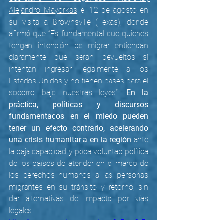
Alejandro Mayorkas
 el 12 de agosto en 
su visita a Brownsville (Texas), donde 
afirmó que “Es fundamental que quienes 
tengan intención de migrar entiendan 
claramente que serán devueltos si 
intentan ingresar ilegalmente a los 
Estados Unidos y no tienen bases para el 
socorro bajo nuestras leyes”. 
En la 
práctica, políticas y discursos 
fundamentados en el miedo pueden 
tener un efecto contrario, acelerando 
una crisis humanitaria en la región
 ante 
la baja capacidad y poca voluntad política 
de los países de atender en el marco de 
los derechos humanos a las personas 
migrantes en su tránsito y retorno, sin 
dar alternativas de impacto por vías 
legales. 