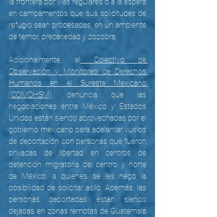
la frontera por vías regulares o a la espera 
en campamentos que sus solicitudes de 
refugio sean procesadas, en un ambiente 
de temor, precariedad y zozobra. 
Adicionalmente, el
 Colectivo de 
Observación y Monitoreo de Derechos 
Humanos en el Sureste Mexicano 
(COMDHSM)
, denuncia que las 
negociaciones entre México y Estados 
Unidos están siendo aprovechadas por el 
gobierno mexicano para adelantar vuelos 
de deportación con personas que fueron 
privadas de libertad en centros de 
detención migratoria del centro y norte 
de México, a quienes se les negó la 
posibilidad de solicitar asilo. Además, las 
personas deportadas están siendo 
dejadas en zonas remotas de Guatemala 