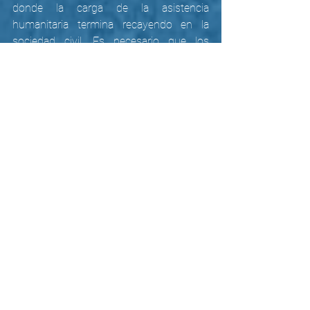
donde la carga de la asistencia 
humanitaria termina recayendo en la 
sociedad civil. Es necesario que los 
gobiernos informen de manera 
transparente el alcance de los acuerdos 
bilaterales, rindan cuentas de estas 
medidas y brinden garantías al trabajo 
que realizan las organizaciones 
defensoras de derechos humanos.
Hacemos un llamado al gobierno Biden-
Harris para finalizar con la medida del 
Título 42 
en tanto es discriminatoria y no 
ha desincentivado la migración 
demostrando su ineficacia. Por el 
contrario, “El gran número de expulsiones 
durante la pandemia ha contribuido a 
que un número mayor de lo habitual de 
migrantes haga múltiples intentos de 