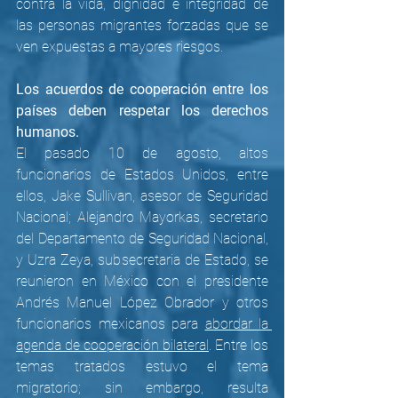
contra la vida, dignidad e integridad de 
las personas migrantes forzadas que se 
ven expuestas a mayores riesgos. 
Los acuerdos de cooperación entre los 
países deben respetar los derechos 
humanos. 
El pasado 10 de agosto, altos 
funcionarios de Estados Unidos, entre 
ellos, Jake Sullivan, asesor de Seguridad 
Nacional; Alejandro Mayorkas, secretario 
del Departamento de Seguridad Nacional, 
y Uzra Zeya, subsecretaria de Estado, se 
reunieron en México con el presidente 
Andrés Manuel López Obrador y otros 
funcionarios mexicanos para 
abordar la 
agenda de cooperación bilateral
. Entre los 
temas tratados estuvo el tema 
migratorio; sin embargo, resulta 