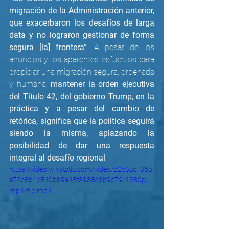
migración de la Administración anterior, 
que exacerbaron los desafíos de larga 
data y no lograron gestionar de forma 
segura [la] frontera”
. A pesar de los 
anuncios y los aparentes esfuerzos para 
propiciar una migración segura, ordenada 
y humana, 
mantener la orden ejecutiva 
del Título 42, del gobierno Trump, en la 
práctica y a pesar del cambio de 
retórica, significa que la política seguirá 
siendo la misma, aplazando la 
posibilidad de dar una respuesta 
integral al desafío regional
. 
https://video.wixstatic.com/video/d2c5ad_06b
a72e3b1e540bb9a45f8988e3b9c79/1080p/
mp4/file.mp4