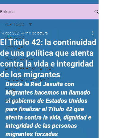
Entrada
VER TODO...
14 ago 2021
4 min de lectura
VER TODO...
El Título 42: la continuidad
NOTICIAS
de una política que atenta
ACCIONES RED
contra la vida e integridad
ACCIONES HOSPITALIDAD
de los migrantes
REALIDAD MIGRATORIA
Desde la Red Jesuita con 
CANA
Migrantes hacemos un llamado 
al gobierno de Estados Unidos 
SURAM
para finalizar el Título 42 que 
Incidencia
atenta contra la vida, dignidad e 
integridad de las personas 
migrantes forzadas