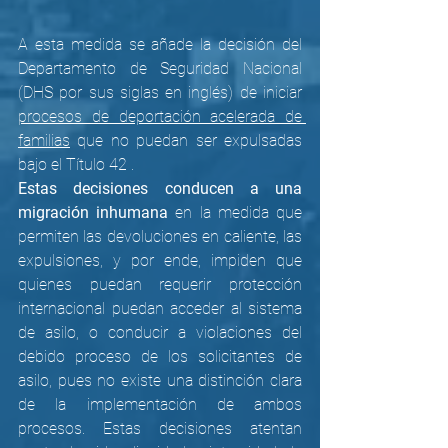
A esta medida se añade la decisión del 
Departamento de Seguridad Nacional 
(DHS por sus siglas en inglés) de iniciar 
procesos de deportación acelerada de 
familias
 que no puedan ser expulsadas 
bajo el Título 42 . 
Estas decisiones conducen a una 
migración inhumana 
en la medida que 
permiten las devoluciones en caliente, las 
expulsiones, y por ende, impiden que 
quienes puedan requerir protección 
internacional puedan acceder al sistema 
de asilo, o conducir a violaciones del 
debido proceso de los solicitantes de 
asilo, pues no existe una distinción clara 
de la implementación de ambos 
procesos. Estas decisiones atentan 