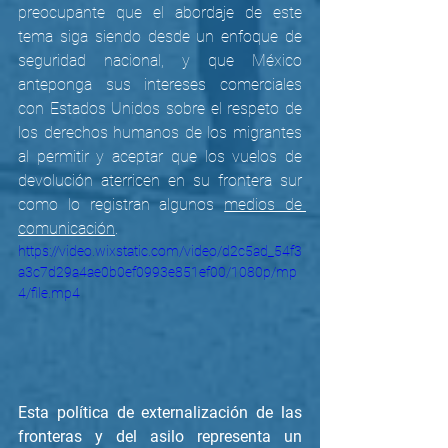
preocupante que el abordaje de este 
tema siga siendo desde un enfoque de 
seguridad nacional, y que México 
anteponga sus intereses comerciales 
con Estados Unidos sobre el respeto de 
los derechos humanos de los migrantes 
al permitir y aceptar que los vuelos de 
devolución aterricen en su frontera sur 
como lo registran algunos 
medios de 
comunicación
.
https://video.wixstatic.com/video/d2c5ad_54f3
a3c7d29a4ae0b0ef0993e851ef00/1080p/mp
4/file.mp4
Esta política de externalización de las 
fronteras y del asilo representa un 