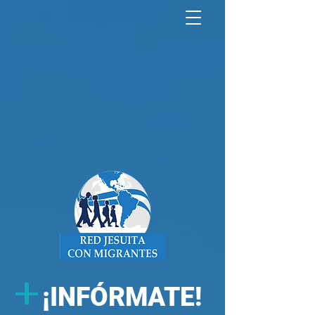
North America Map
Infogram
+
¡
INFÓRMATE!