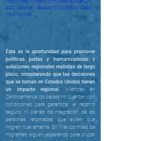
https://video.wixstatic.com/video/d2c5ad_3c7
a40217acb4e119da4467519238d06/1080p/
mp4/file.mp4
Esta es la oportunidad para promover 
políticas justas y humanizadoras y 
soluciones regionales realistas de largo 
plazo, considerando que las decisiones 
que se toman en Estados Unidos tienen 
un impacto regional.
 Mientras en 
Centroamérica los países no cuentan con 
condiciones para garantizar el retorno 
seguro, ni planes de integración de las 
personas retornadas que eviten que 
migren nuevamente. En México miles de 
migrantes siguen esperando para cruzar 