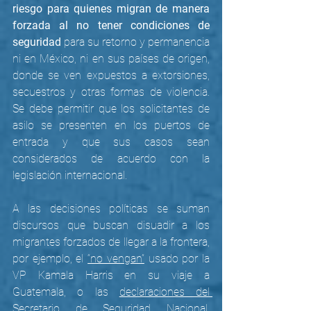
riesgo para quienes migran de manera 
forzada al no tener condiciones de 
seguridad
 para su retorno y permanencia 
ni en México, ni en sus países de origen, 
donde se ven expuestos a extorsiones, 
secuestros y otras formas de violencia. 
Se debe permitir que los solicitantes de 
asilo se presenten en los puertos de 
entrada y que sus casos sean 
considerados de acuerdo con la 
legislación internacional. 
A las decisiones políticas se suman 
discursos que buscan disuadir a los 
migrantes forzados de llegar a la frontera, 
por ejemplo, el 
“no vengan”
 usado por la 
VP Kamala Harris en su viaje a 
Guatemala, o las 
declaraciones del 
Secretario de Seguridad Nacional, 