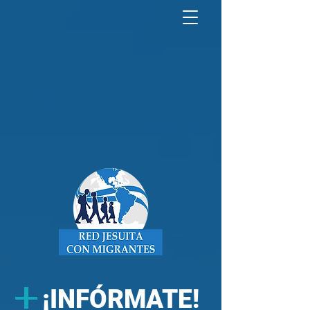
North America Map
Infogram
+
¡INFÓRMATE!