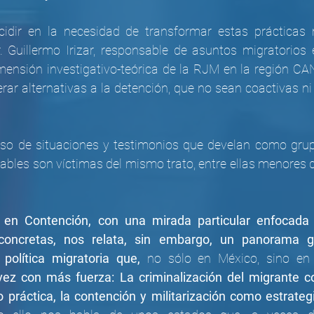
ncidir en la necesidad de transformar estas prácticas 
 Guillermo Irizar, responsable de asuntos migratorios en
ensión investigativo-teórica de la RJM en la región CANA
ar alternativas a la detención, que no sean coactivas ni 
aso de situaciones y testimonios que develan como grup
ables son víctimas del mismo trato, entre ellas menores d
 en Contención, con una mirada particular enfocada te
concretas, nos relata, sin embargo, un panorama gl
olítica migratoria que,
vez con más fuerza: La criminalización del migrante co
 práctica, la contención y militarización como estrategi