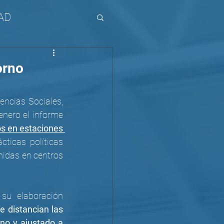
AD
orno
ncias Sociales, 
ambos de la Universidad Ibero de Puebla (México), presentaron este mes de enero el informe 
s en estaciones 
cticas políticas 
nidas en centros 
En la presentación del informe, los/as académicos/as responsables de su elaboración 
 distancian las 
o y ajustado a 