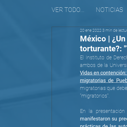
VER TODO...
NOTICIAS
20 ene 2022
3 min de lectu
REALIDAD MIGRATORI
México | ¿Un
torturante?: 
El Instituto de Dere
Vidas en contención:
migratorias de Pueb
migratorias que deben
"migratorios".
manifestaron su preo
prácticas de las au