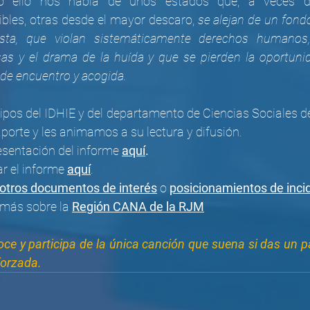
o ello nos habla de unos estados que, a veces de
les, otras desde el mayor descaro,
 se alejan de un fondo
sta, que violan sistemáticamente derechos humanos,
s y el drama de la huída y que se pierden la oportunid
de encuentro y acogida.
ipos del IDHIE y del departamento de Ciencias Sociales de
porte y les animamos a su lectura y difusión.  
esentación del informe
aquí
.
 el informe 
aquí
.
otros documentos de interés
 o 
posicionamientos de inci
más sobre la 
Región CANA de la RJM
ce y participa de la única canción que suena si das un p
forzada.