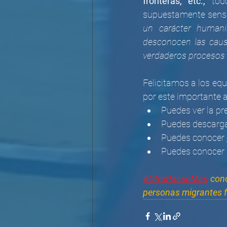
fronteras, etc.,
 tod
supuestamente sensib
un carácter humani
desconocen las causa
verdaderos procesos 
Felicitamos a los equ
por este importante a
Puedes ver la pr
Puedes descargar
Puedes conocer 
Puedes conocer 
#OtroPassoMás
cono
personas migrantes 