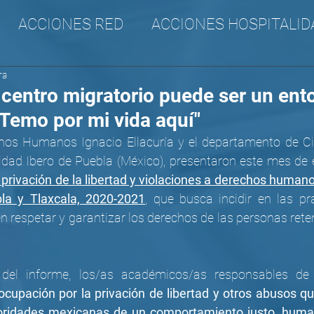
ACCIONES RED
ACCIONES HOSPITALID
ra
A
CANA
SURAM
Incidencia
 centro migratorio puede ser un ent
"Temo por mi vida aquí"
chos Humanos Ignacio Ellacuría y el departamento de Cie
 privación de la libertad y violaciones a derechos humano
la y Tlaxcala, 2020-2021
, que busca incidir en las prá
 respetar y garantizar los derechos de las personas rete
cupación por la privación de libertad y otros abusos que
toridades mexicanas de un comportamiento justo, human