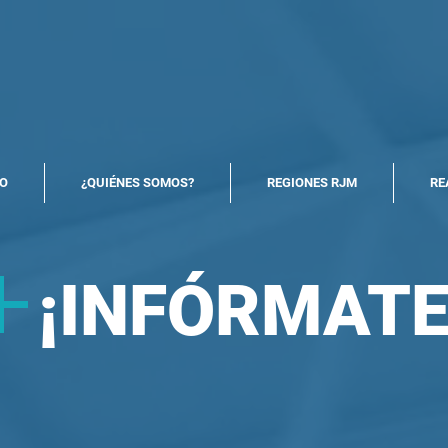
North America Map
Infogram
IO
¿QUIÉNES SOMOS?
REGIONES RJM
RE
+
¡
INFÓRMATE