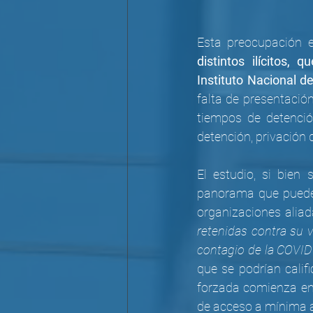
Esta preocupación 
distintos ilícitos, 
Instituto Nacional d
falta de presentación
tiempos de detenció
detención, privación d
El estudio, si bien 
panorama que puede i
organizaciones aliad
retenidas contra su v
contagio de la COVID y
que se podrían calif
forzada comienza en 
de acceso a mínima as