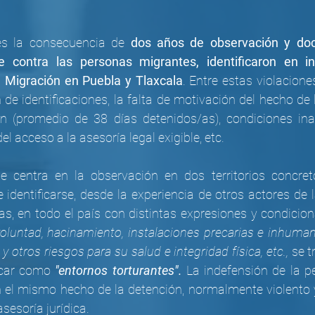
es la consecuencia de 
dos años de observación y doc
que contra las personas migrantes, identificaron en in
e Migración en Puebla y Tlaxcala
. Entre estas violacione
 de identificaciones, la falta de motivación del hecho de l
n (promedio de 38 días detenidos/as), condiciones ina
el acceso a la asesoría legal exigible, etc.
se centra en la observación en dos territorios concret
dentificarse, desde la experiencia de otros actores de la
as, en todo el país con distintas expresiones y condicion
oluntad, hacinamiento, instalaciones precarias e inhuman
 otros riesgos para su salud e integridad física, etc.,
 se t
icar como 
"entornos torturantes".
 La indefensión de la p
el mismo hecho de la detención, normalmente violento y 
esoría jurídica. 