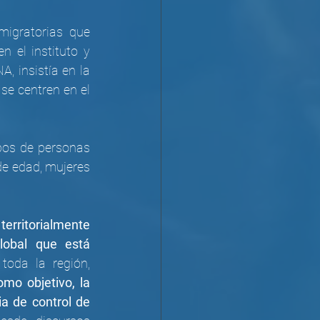
migratorias que 
 el instituto y 
, insistía en la 
se centren en el 
os de personas 
e edad, mujeres 
rritorialmente 
obal que está 
 no sólo en México, sino en toda la región, 
mo objetivo, la 
a de control de 