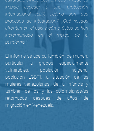
impide acceder a una protección 
internacional real?, ¿cómo son sus 
procesos de integración? ¿Qué riesgos 
afrontan en el país y cómo éstos se han 
incrementado en el marco de la 
pandemia?
El informe se acerca también, de manera 
particular, a grupos especialmente 
vulnerables, población indígena, 
población LGBTI, la situación de las 
mujeres venezolanas, de la infancia y 
también de los y las colombianos/as 
retornadas después de años de 
migración en Venezuela. 