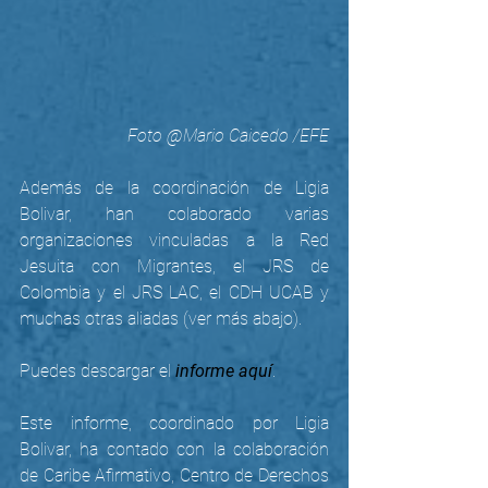
Foto @Mario Caicedo /EFE
Además de la coordinación de Ligia 
Bolivar, han colaborado varias 
organizaciones vinculadas a la Red 
Jesuita con Migrantes, el JRS de 
Colombia y el JRS LAC, el CDH UCAB y 
muchas otras aliadas (ver más abajo).
Puedes descargar el 
informe aquí
.
Este informe, coordinado por Ligia 
Bolivar, ha contado con la colaboración 
de Caribe Afirmativo, Centro de Derechos 