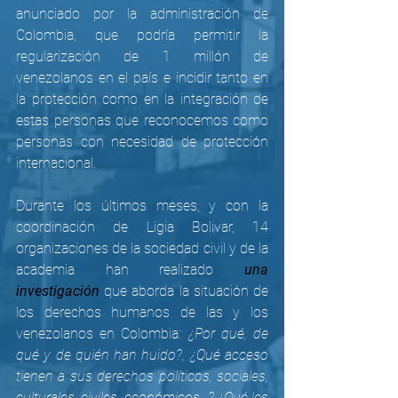
anunciado por la administración de 
Colombia, que podría permitir la 
regularización de 1 millón de 
venezolanos en el país e incidir tanto en 
la protección como en la integración de 
estas personas que reconocemos como 
personas con necesidad de protección 
internacional.
Durante los últimos meses, y con la 
coordinación de Ligia Bolivar, 14 
organizaciones de la sociedad civil y de la 
academia han realizado 
una 
investigación
 que aborda la situación de 
los derechos humanos de las y los 
venezolanos en Colombia: 
¿Por qué, de 
qué y de quién han huido?, ¿Qué acceso 
tienen a sus derechos políticos, sociales, 
culturales, civiles, económicos...? ¿Qué les 