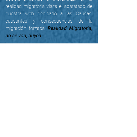
realidad migratoria visita el aparatado de 
nuestra web dedicado a las Causas, 
causantes y consecuencias de la 
migración forzada: 
Realidad Migratoria, 
no se van, huyen.
Consideramos de interés, para 
complementar esta mirada a la situación 
de la población migrante forzada en 
Colombia, el informe publicado por
GIFMM Colombia: Evaluación Conjunta 
de Necesidades ante COVID-19 | 
Diciembre 2020
Ver todo
Entradas recientes