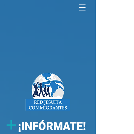
North America Map
Infogram
+
¡
INFÓRMATE!