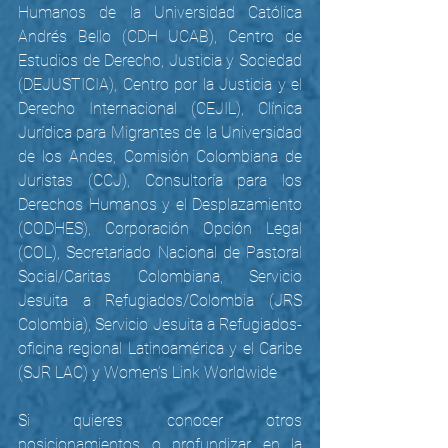
Humanos de la Universidad Católica 
Andrés Bello (CDH UCAB), Centro de 
Estudios de Derecho, Justicia y Sociedad 
(DEJUSTICIA), Centro por la Justicia y el 
Derecho Internacional (CEJIL), Clínica 
Jurídica para Migrantes de la Universidad 
de los Andes, Comisión Colombiana de 
Juristas (CCJ), Consultoría para los 
Derechos Humanos y el Desplazamiento 
(CODHES), Corporación Opción Legal 
(COL), Secretariado Nacional de Pastoral 
Social/Caritas Colombiana, Servicio 
Jesuita a Refugiados/Colombia (JRS 
Colombia), Servicio Jesuita a Refugiados-
oficina regional Latinoamérica y el Caribe 
(SJR LAC) y Women’s Link Worldwide
Si quieres conocer otros 
posicionamientos o profundizar en la 