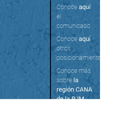
Conoce 
aquí
el 
comunicado.
Conoce 
aquí
otros 
posicionamientos.
Conoce más 
sobre 
la 
región CANA 
de la RJM  