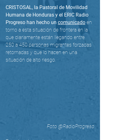
CRISTOSAL, la Pastoral de Movilidad 
Humana de Honduras y el ERIC Radio 
Progreso han hecho un
comunicado
 en 
torno a esta situación de frontera en la 
que diariamente están llegando entre 
250 a 450 personas migrantes forzadas  
retornadas y que lo hacen en una 
situación de alto riesgo.
Foto @RadioProgreso