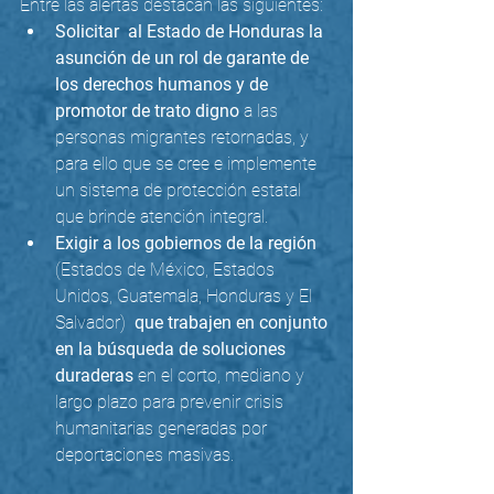
Entre las alertas destacan las siguientes:
Solicitar  al Estado de Honduras la 
asunción de un rol de garante de 
los derechos humanos y de 
promotor de trato digno
 a las 
personas migrantes retornadas, y 
para ello que se cree e implemente 
un sistema de protección estatal 
que brinde atención integral.
Exigir a los gobiernos de la región
(Estados de México, Estados 
Unidos, Guatemala, Honduras y El 
Salvador)  
que trabajen en conjunto 
en la búsqueda de soluciones 
duraderas
 en el corto, mediano y 
largo plazo para prevenir crisis 
humanitarias generadas por 
deportaciones masivas.