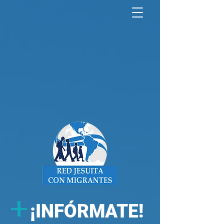
North America Map
Infogram
+
¡
INFÓRMATE!