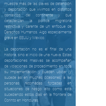
muestra más de las claves de detención 
y deportación que vivimos en distintos 
contextos del continente y que 
caracterizan la política migratoria 
restrictiva y carente de un enfoque de 
Derechos Humanos. Algo especialmente 
grave en EEUU y México.
La deportación no es el final de una 
historia, sino el inicio de una nueva. Estas 
deportaciones masivas se acompañan 
de violaciones de procedimiento en toda 
su implementación y pueden ubicar (y 
sucede así en muchas ocasiones) a las 
personas retornadas forzadas en 
situaciones de riesgo alto como está 
sucediendo estos días en la frontera de 
Corinto en Honduras.