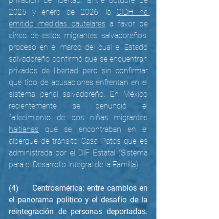
privación de libertad. Entre octubre de 
2025 y enero de 2026, la 
CIDH ha 
emitido medidas cautelares
 a favor de 
cinco de estos migrantes salvadoreños, 
proceso en el marco del cual el Estado 
salvadoreño confirmó que se encuentran 
privados de libertad pero sin confirmar 
que tipo de acusaciones enfrentan en el 
sistema penal salvadoreño. En México 
recientemente se denunció el 
fallecimiento de dos niñas migrantes 
haitianas
 que se encontraban en el 
albergue de tránsito Casa Patos que es 
administrada por el DIF Estatal (Sistema 
para el Desarrollo Integral de la Familia).
(4)     Centroamérica: entre cambios en 
el panorama político y el desafío de la 
reintegración de personas deportadas. 