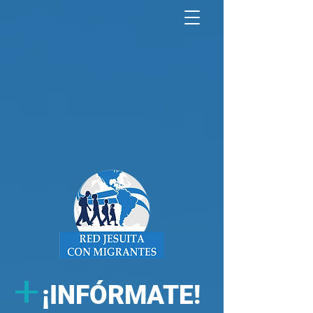
North America Map
Infogram
+
¡
INFÓRMATE!