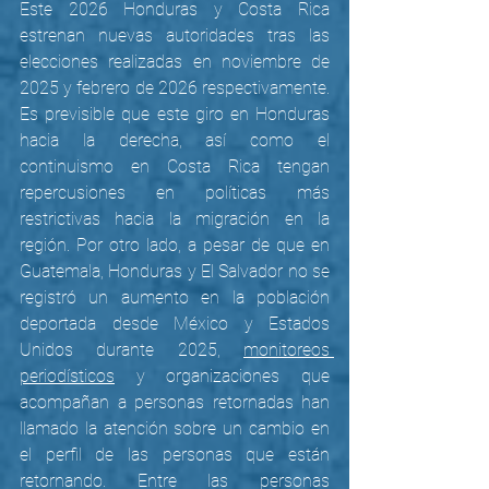
Este 2026 Honduras y Costa Rica 
estrenan nuevas autoridades tras las 
elecciones realizadas en noviembre de 
2025 y febrero de 2026 respectivamente. 
Es previsible que este giro en Honduras 
hacia la derecha, así como el 
continuismo en Costa Rica tengan 
repercusiones en políticas más 
restrictivas hacia la migración en la 
región. Por otro lado, a pesar de que en 
Guatemala, Honduras y El Salvador no se 
registró un aumento en la población 
deportada desde México y Estados 
Unidos durante 2025, 
monitoreos 
periodísticos
 y organizaciones que 
acompañan a personas retornadas han 
llamado la atención sobre un cambio en 
el perfil de las personas que están 
retornando. Entre las personas 