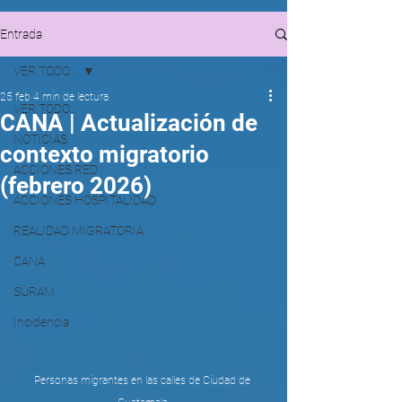
Entrada
VER TODO...
25 feb
4 min de lectura
VER TODO...
CANA | Actualización de
NOTICIAS
contexto migratorio
ACCIONES RED
(febrero 2026)
ACCIONES HOSPITALIDAD
REALIDAD MIGRATORIA
CANA
SURAM
Incidencia
Personas migrantes en las calles de Ciudad de 