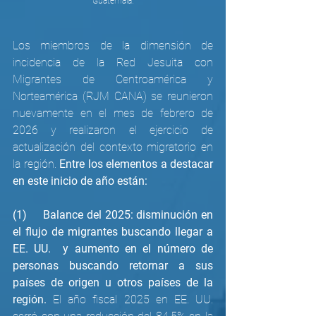
Guatemala.
Los miembros de la dimensión de 
incidencia de la Red Jesuita con 
Migrantes de Centroamérica y 
Norteamérica (RJM CANA) se reunieron 
nuevamente en el mes de febrero de 
2026 y realizaron el ejercicio de 
actualización del contexto migratorio en 
la región. 
Entre los elementos a destacar 
en este inicio de año están:
(1)     Balance del 2025: disminución en 
el flujo de migrantes buscando llegar a 
EE. UU.  y aumento en el número de 
personas buscando retornar a sus 
países de origen u otros países de la 
región.
 El año fiscal 2025 en EE. UU. 