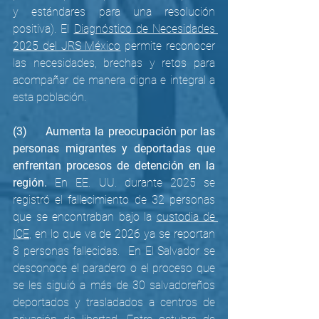
y estándares para una resolución 
positiva). El 
Diagnóstico de Necesidades 
2025 del JRS México
 permite reconocer 
las necesidades, brechas y retos para 
acompañar de manera digna e integral a 
esta población.
(3)     Aumenta la preocupación por las 
personas migrantes y deportadas que 
enfrentan procesos de detención en la 
región. 
En EE. UU. durante 2025 se 
registró el fallecimiento de 32 personas 
que se encontraban bajo l
a 
custodia de 
ICE
, en lo que va de 2026 ya se reportan 
8 personas fallecidas.  En El Salvador se 
desconoce el paradero o el proceso que 
se les siguió a más de 30 salvadoreños 
deportados y trasladados a centros de 