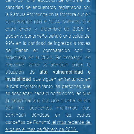
cerró con una reducción del 84.5% en la 
cantidad de encuentros registrados por 
la Patrulla Fronteriza en la frontera sur en 
comparación con el 2024. Mientras que 
entre enero y diciembre de 2025 el 
gobierno panameño señaló una caída del 
99% en la cantidad de ingresos a través 
del Darién en comparación con lo 
registrado en el 2024. Sin embargo, es 
relevante llamar la atención sobre la 
situación de 
alta vulnerabilidad e 
invisibilidad 
que siguen enfrentando en 
la ruta migratoria tanto las personas que 
se desplazan hacia el norte como las que 
lo hacen hacia el sur. Una prueba de ello 
son los accidentes marítimos que 
continúan dándose en las costas 
caribeñas de Panamá
, 
el más reciente de 
ellos en el mes de febrero de 2026.