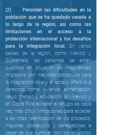
(2)     Persisten las dificultades en la 
población que se ha quedado varada a 
lo largo de la región, así como las 
limitaciones en el acceso a la 
protección internacional y los desafíos 
para la integración local. 
En varios 
países de la región, como México y 
Guatemala, las personas se están 
quedado en situación de irregularidad 
migratoria con mayores obstáculos para 
la integración local y el acceso efectivo a 
derechos como vivienda, alimentación, 
salud, trabajo y educación. En México y 
en Costa Rica acceder al refugio es cada 
vez más difícil (limitaciones para acceder 
a las citas, ralentización de los procesos, 
mayores obstáculos y denegatorias a 
pesar de que cumplen con los requisitos 