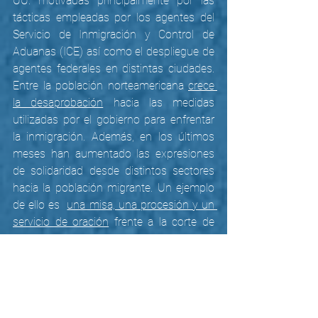
UU. motivadas principalmente por las 
tácticas empleadas por los agentes del 
Servicio de Inmigración y Control de 
Aduanas (ICE) así como el despliegue de 
agentes federales en distintas ciudades. 
Entre la población norteamericana 
crece 
la desaprobación
 hacia las medidas 
utilizadas por el gobierno para enfrentar 
la inmigración. Además, en los últimos 
meses han aumentado las expresiones 
de solidaridad desde distintos sectores 
hacia la población migrante. Un ejemplo 
de ello es 
una misa, una procesión y un 
servicio de oración
 frente a la corte de 
inmigración de la ciudad de Miami 
realizado por la población local en 
compañía de miembros de la Red Jesuita 
con Migrantes de EE. UU. y Canadá. Con 
esta acción se buscó llevar un mensaje 