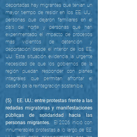
deportadas hay migrantes que tenían un 
mayor tiempo de residir en los EE. UU., 
personas que dejaron familiares en el 
país del norte y personas que han 
experimentado el impacto de procesos 
más violentos de detención y 
deportación desde el interior de los EE. 
UU. Esta situación evidencia la urgente 
necesidad de que los gobiernos de la 
región puedan responder con planes 
integrales que permitan a
frontar el 
desafío de la reintegración sostenible. 
(5)    EE. UU.: entre protestas frente a las 
redadas migratorias y manifestaciones 
públicas de solidaridad hacia las 
personas migrantes.  
El 2026 inició
con 
innumerables protestas a lo largo de EE. 