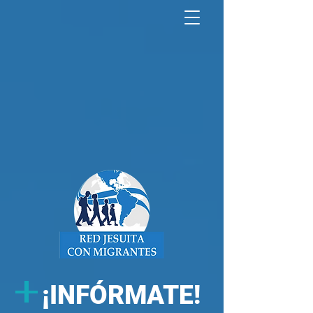
North America Map
Infogram
+
¡
INFÓRMATE!