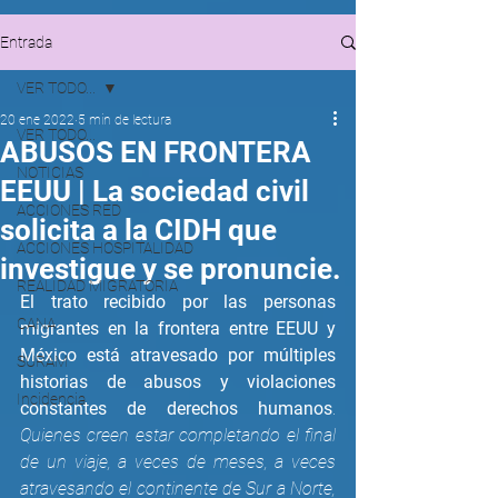
Entrada
VER TODO...
20 ene 2022
5 min de lectura
VER TODO...
ABUSOS EN FRONTERA
NOTICIAS
EEUU | La sociedad civil
ACCIONES RED
solicita a la CIDH que
ACCIONES HOSPITALIDAD
investigue y se pronuncie.
REALIDAD MIGRATORIA
El trato recibido por las personas 
CANA
migrantes en la frontera entre EEUU y 
México está atravesado por múltiples 
SURAM
historias de abusos y violaciones 
Incidencia
constantes de derechos humanos
. 
Quienes creen estar completando el final 
de un viaje, a veces de meses, a veces 
atravesando el continente de Sur a Norte, 