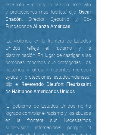
está roto. Pedimos un cambio inmediato 
y protecciones más fuertes," dijo 
Oscar 
Chacón, 
Director Ejecutivo y Co-
Fundador de 
Alianza Américas
. 
“La violencia en la frontera de Estados 
Unidos refleja el racismo y la 
discriminación. En lugar de castigar a las 
personas, tenemos que protegerlas. Los 
haitianos y otros inmigrantes merecen 
ayuda y protecciones estadounidenses," 
dijo el 
Reverendo Dieufort Fleurissaint
de 
Haitianos-Americanos Unidos
.
"El gobierno de Estados Unidos no ha 
logrado controlar el racismo y los abusos 
en la frontera sur. Necesitamos 
supervisión internacional porque el 
gobierno de Estados Unidos no se ha 