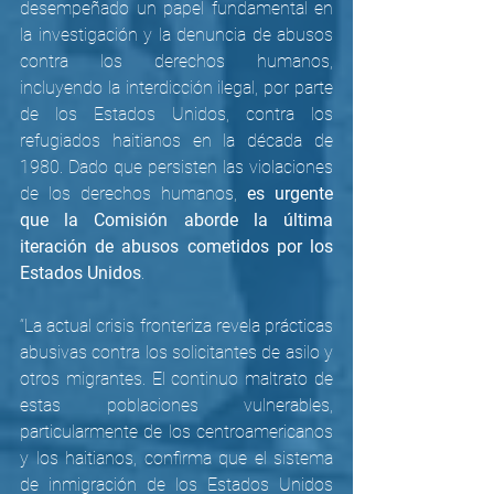
desempeñado un papel fundamental en 
la investigación y la denuncia de abusos 
contra los derechos humanos, 
incluyendo la interdicción ilegal, por parte 
de los Estados Unidos, contra los 
refugiados haitianos en la década de 
1980. Dado que persisten las violaciones 
de los derechos humanos, 
es urgente 
que la Comisión aborde la última 
iteración de abusos cometidos por los 
Estados Unidos
. 
“La actual crisis fronteriza revela prácticas 
abusivas contra los solicitantes de asilo y 
otros migrantes. El continuo maltrato de 
estas poblaciones vulnerables, 
particularmente de los centroamericanos 
y los haitianos, confirma que el sistema 
de inmigración de los Estados Unidos 