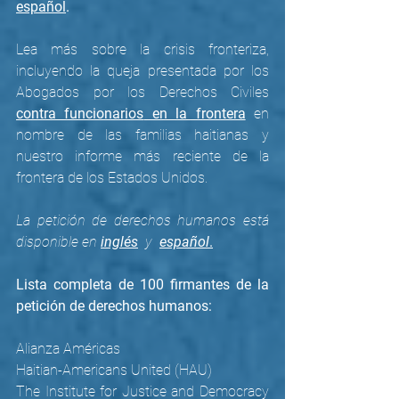
español
.
Lea más sobre la crisis fronteriza, 
incluyendo la queja presentada por los 
Abogados por los Derechos Civiles 
contra funcionarios
 en la frontera
 en 
nombre de las familias haitianas y 
nuestro 
informe
 más reciente de la 
frontera de los Estados Unidos. 
La petición de derechos humanos está 
disponible en 
inglés
  y  
español
.
Lista completa de 100 firmantes de la 
petición de derechos humanos:
Alianza Américas
Haitian-Americans United (HAU)
The Institute for Justice and Democracy 