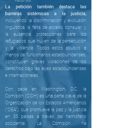
La petición también destaca las 
barreras sistémicas a la justicia,
incluyendo la discriminación y exclusión 
lingüística, la falta de acceso consular, y 
la ausencia protecciones para los 
refugiados que huyen de la persecución 
y la violencia. Todos estos abusos, a 
manos de funcionarios estadounidenses, 
constituyen graves violaciones de los 
derechos bajo las leyes estadounidenses 
e internacionales. 
Con sede en Washington, D.C., la 
Comisión (CIDH) es una parte clave de la 
Organización de los Estados Americanos 
(“OEA”), que promueve la paz y la justicia 
en 35 países a través del hemisferio 
occidental. La Comisión ha 