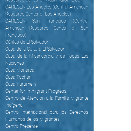
CARECEN Los Angeles (Central American 
Resource Center of Los Angeles)
CARECEN San Francisco (Central 
American Resource Center of San 
Francisco)
Cáritas de El Salvador
Casa de la Cultura El Salvador
Casa de la Misericordia y de Todas Las 
Naciones
Casa Monarca
Casa Tochán
Casa Yurumein
Center for Immigrant Progress
Centro de Atención a la Familia Migrante 
Indígena
Centro Internacional para los Derechos 
Humanos de los Migrantes
Centro Presente