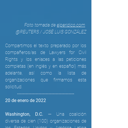
Foto tomada de 
elperidico.com
@REUTERS / JOSÉ LUIS GONZÁLEZ
Compartimos el texto preparado por los 
compañeros/as de Lawyers for Civil 
Rights y los enlaces a las peticiones 
completas (en inglés y en español) más 
adelante, así como la lista de 
organizaciones que firmamos esta 
solicitud.
----------------------------------------
20 de enero de 2022
Washington, D.C. 
— Una coalición 
diversa de cien (100) organizaciones de 
los Estados Unidos y América Latina 