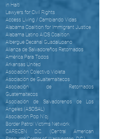
in Haiti
Lawyers for Civil Rights
Access Living / Cambiando Vidas
Alabama Coalition for Immigrant Justice
Alabama Latino AIDS Coalition
Albergue Decanal Guadalupano
Alianza de Salvadoreños Retornados
América Para Todos
Arkansas United
Asociación Colectivo Violeta
Asociación de Gualtemaltecos
Asociación de Retornados 
Guatemaltecos
Asociación de Salvadorenos de Los 
Angeles (ASOSAL)
Asociación Pop N´oj
Border Patrol Victims Network       
CARECEN D.C. (Central American 
Resource Center of Washington, D.C.)