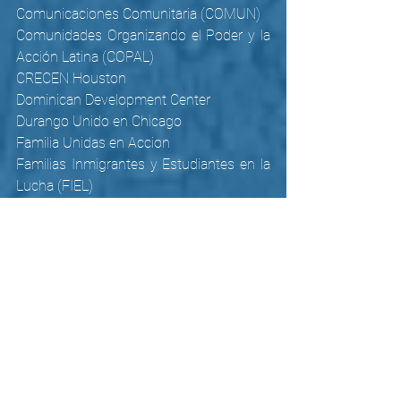
Comunicaciones Comunitaria (COMUN)
Comunidades Organizando el Poder y la 
Acción Latina (COPAL)
CRECEN Houston
Dominican Development Center
Durango Unido en Chicago
Familia Unidas en Accion
Familias Inmigrantes y Estudiantes en la 
Lucha (FIEL)
Florence Immigrant and Refugee Rights 
Project (FIRRP)
Florida Immigrant Coalition
Fundación Arcoíris por el Respeto a la 
Diversidad Sexual
Fundación para la Justicia y el Estado 
Democrático de Derecho
Grupo de Monitoreo Independiente de El 
Salvador (GMIES)
Haitian Americans United for Progress 