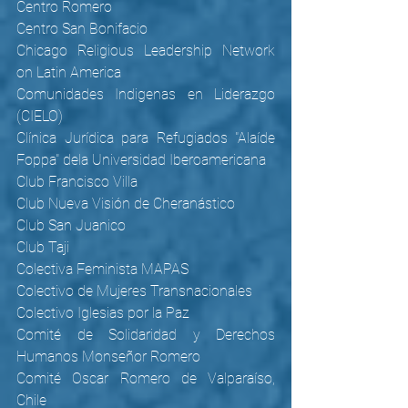
Centro Romero
Centro San Bonifacio
Chicago Religious Leadership Network 
on Latin America
Comunidades Indigenas en Liderazgo 
(CIELO)
Clínica Jurídica para Refugiados "Alaíde 
Foppa" dela Universidad Iberoamericana
Club Francisco Villa
Club Nueva Visión de Cheranástico
Club San Juanico
Club Taji
Colectiva Feminista MAPAS
Colectivo de Mujeres Transnacionales
Colectivo Iglesias por la Paz
Comité de Solidaridad y Derechos 
Humanos Monseñor Romero
Comité Oscar Romero de Valparaíso, 
Chile