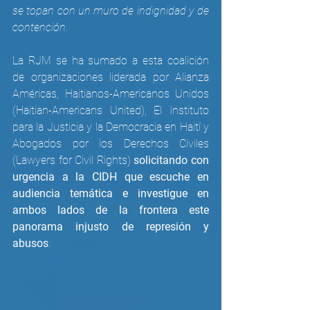
se topan con un muro de indignidad y de 
contención
. 
La RJM se ha sumado a esta coalición 
de organizaciones liderada por Alianza 
Américas, Haitianos-Americanos Unidos 
(Haitian-Americans United), El Instituto 
para la Justicia y la Democracia en Haití y 
Abogados por los Derechos Civiles 
(Lawyers for Civil Rights) 
solicitando con 
urgencia a la CIDH que escuche en 
audiencia temática e investigue en 
ambos lados de la frontera este 
panorama injusto de represión y 
abusos
.