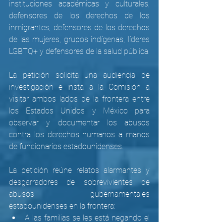
instituciones académicas y culturales, 
defensores de los derechos de los 
inmigrantes, defensores de los derechos 
de las mujeres, grupos indígenas, líderes 
LGBTQ+ y defensores de la salud pública. 
La petición solicita una audiencia de 
investigación e insta a la Comisión a 
visitar ambos lados de la frontera entre 
los Estados Unidos y México para 
observar y documentar los abusos 
contra los derechos humanos a manos 
de funcionarios estadounidenses.
La petición reúne relatos alarmantes y 
desgarradores de sobrevivientes de 
abusos gubernamentales 
estadounidenses en la frontera:
A las familias se les está negando el 