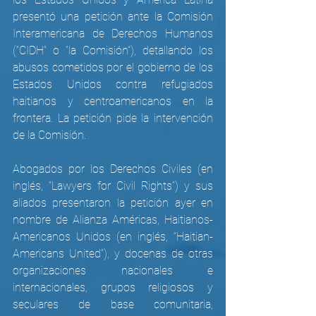
presentó una petición ante la Comisión 
Interamericana de Derechos Humanos 
(“CIDH” o “la Comisión”), detallando los 
abusos cometidos por el gobierno de los 
Estados Unidos contra refugiados 
haitianos y centroamericanos en la 
frontera. La petición pide la intervención 
de la Comisión. 
Abogados por los Derechos Civiles (en 
inglés, “Lawyers for Civil Rights”) y sus 
aliados presentaron la petición ayer en 
nombre de Alianza Américas, Haitianos-
Americanos Unidos (en inglés, “Haitian-
Americans United”), y docenas de otras 
organizaciones nacionales e 
internacionales, grupos religiosos y 
seculares de base comunitaria, 