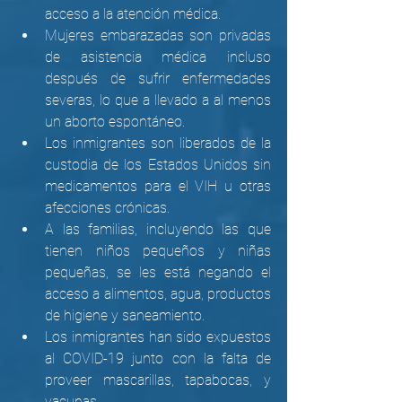
acceso a la atención médica.
Mujeres embarazadas son privadas 
de asistencia médica incluso 
después de sufrir enfermedades 
severas, lo que a llevado a al menos 
un aborto espontáneo.
Los inmigrantes son liberados de la 
custodia de los Estados Unidos sin 
medicamentos para el VIH u otras 
afecciones crónicas.
A las familias, incluyendo las que 
tienen niños pequeños y niñas 
pequeñas, se les está negando el 
acceso a alimentos, agua, productos 
de higiene y saneamiento.
Los inmigrantes han sido expuestos 
al COVID-19 junto con la falta de 
proveer mascarillas, tapabocas, y 
vacunas.