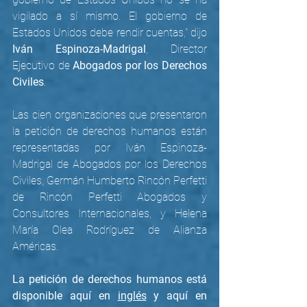
vigilado a sí mismo. El gobierno de 
Estados Unidos debe rendir cuentas," dijo 
Iván Espinoza-Madrigal
,
Director 
Ejecutivo de 
Abogados por los Derechos 
Civiles
.
Las cien organizaciones que presentaron 
la petición de derechos humanos están 
representadas por Iván Espinoza-
Madrigal de Abogados por los Derechos 
Civiles, Germán Humberto Rincón Perfetti 
de Rincón Perfetti Abogados y 
Consultores Internacionales, y Helena 
María Olea Rodríguez de Alianza 
Américas. 
La petición de derechos humanos está 
disponible aquí en 
inglés
 y aquí en 