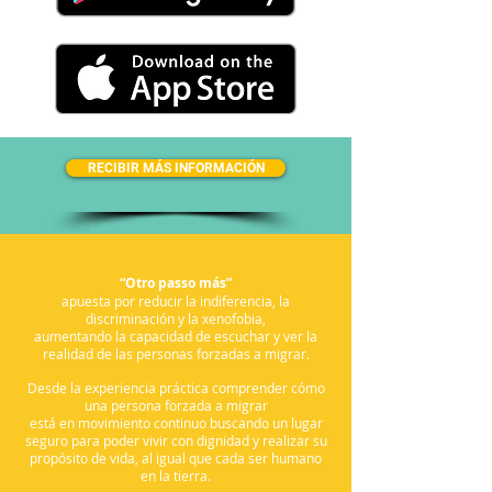
RECIBIR MÁS INFORMACIÓN
“Otro passo más”
apuesta por reducir la indiferencia, la
discriminación y la xenofobia,
aumentando la capacidad de escuchar y ver la
realidad de las personas forzadas a migrar.
Desde la experiencia práctica comprender cómo
una persona forzada a migrar
está en movimiento continuo buscando un lugar
seguro para poder vivir con dignidad y realizar su
propósito de vida, al igual que cada ser humano
en la tierra.