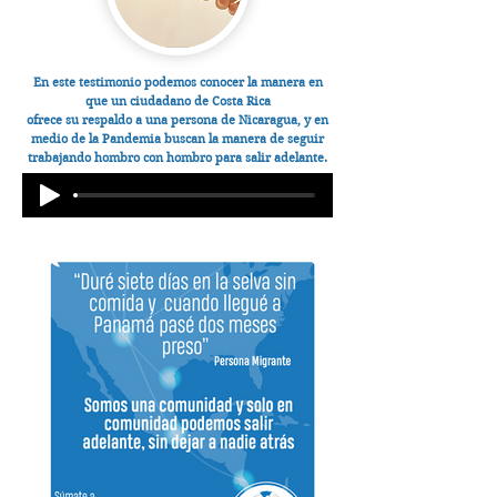
En este testimonio podemos conocer la manera en
que un
ciudadano de Costa Rica
ofrece su respaldo a una persona de Nicaragua, y en
medio de la Pandemia buscan la manera de seguir
trabajando hombro con hombro para salir adelante.