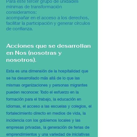
Para este tercer grupo de unidades
mínimas de transformación
consideramos:
acompañar en el acceso a los derechos,
facilitar la participación y generar círculos
de confianza.
Acciones que se desarrollan
en Nos (nosotras y
nosotros).
Esta es una dimensión de la hospitalidad que
se ha desarrollado más allá de lo que las
mismas organizaciones y personas migrantes
pueden reconocer. Todo el esfuerzo en la
formación para el trabajo, la educación en
idiomas, el acceso a las escuelas y colegios, el
fortalecimiento directo en medios de vida, la
incidencia con los gobiernos locales y las
empresas privadas, la generación de ferias de
emprendimientos y una variedad de iniciativas