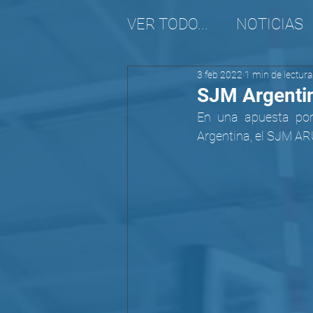
VER TODO...
NOTICIAS
3 feb 2022
1 min de lectura
REALIDAD MIGRATORI
SJM Argentin
En una apuesta por 
Argentina, el SJM ARU