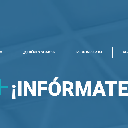
North America Map
Infogram
IO
¿QUIÉNES SOMOS?
REGIONES RJM
RE
+
¡
INFÓRMATE