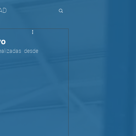
AD
vo
alizadas desde 