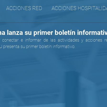
ACCIONES RED
ACCIONES HOSPITALID
A
CANA
SURAM
Incidencia
a lanza su primer boletín informati
conectar e informar de las actividades y acciones re
 presenta su primer boletín informativo. 