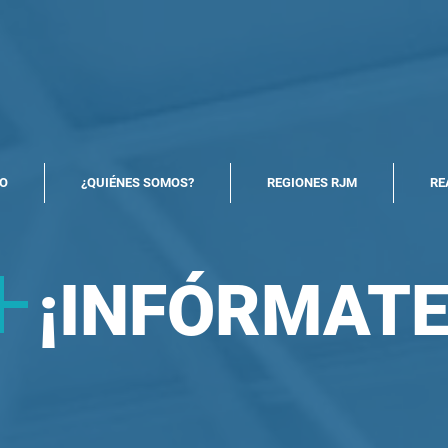
North America Map
Infogram
IO
¿QUIÉNES SOMOS?
REGIONES RJM
RE
+
¡
INFÓRMATE