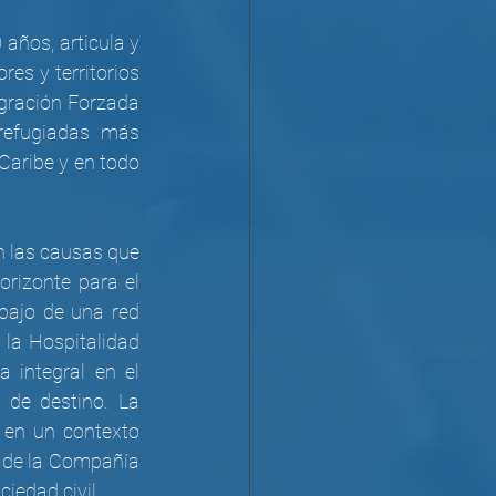
años, articula y 
es y territorios 
gración Forzada 
refugiadas más 
Caribe y en todo 
 las causas que 
rizonte para el 
bajo de una red 
 la Hospitalidad 
integral en el 
 de destino. La 
 en un contexto 
 de la Compañía 
ciedad civil.