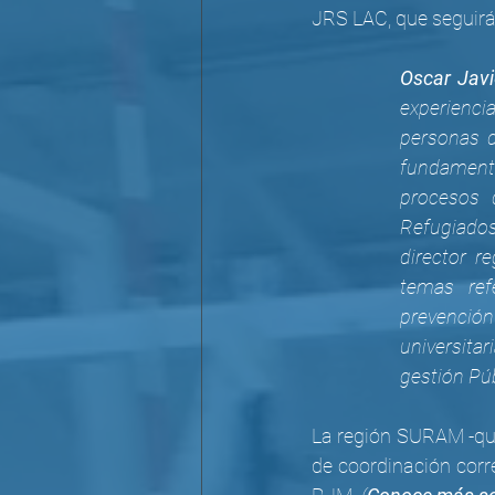
JRS LAC, que seguirá
Oscar Javi
experienci
personas d
fundament
procesos d
Refugiado
director r
temas ref
prevenció
universita
gestión Púb
La región SURAM -que
de coordinación corre