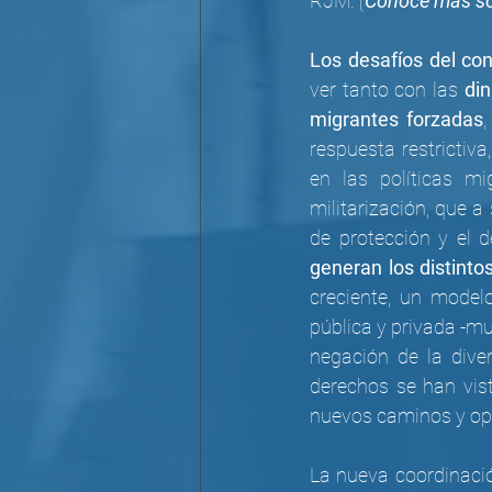
RJM. 
(
Conoce más so
Los desafíos del co
ver tanto con las 
din
migrantes forzadas
respuesta restrictiva
en las políticas mi
militarización, que 
de protección y el d
generan los distinto
creciente, un model
pública y privada -mu
negación de la diver
derechos se han vis
nuevos caminos y opo
La nueva coordinació