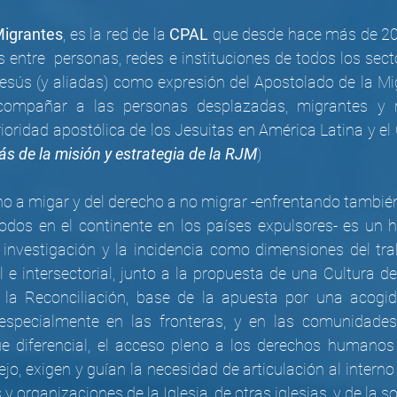
Migrantes
, es la red de la 
CPAL
 que desde hace más de 20 
s entre  personas, redes e instituciones de todos los sector
sús (y aliadas) como expresión del Apostolado de la Mi
Acompañar a las personas desplazadas, migrantes y 
ioridad apostólica de los Jesuitas en América Latina y el 
s de la misión y estrategia de la RJM
)
ho a migar y del derecho a no migrar -enfrentando también
dos en el continente en los países expulsores- es un ho
investigación y la incidencia como dimensiones del tra
l e intersectorial, junto a la propuesta de una Cultura de
a Reconciliación, base de la apuesta por una acogida 
, especialmente en las fronteras, y en las comunidades
ue diferencial, el acceso pleno a los derechos humanos
o, exigen y guían la necesidad de articulación al interno
 y organizaciones de la Iglesia, de otras iglesias, y de la so