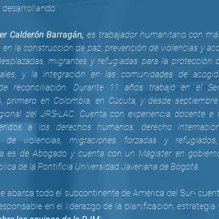
 desarrollando. 
er Calderón Barragán, 
es trabajador humanitario con má
a en la construcción de paz, prevención de violencias y a
esplazadas, migrantes y refugiadas​ para la protección 
ales, y la integración en las comunidades de acogid
e reconciliación. Durante 11 años trabajó en el Serv
s, primero en Colombia, en Cúcuta, y desde septiembr
egional del JRS-LAC. Cuenta con experiencia docente e i
eridos a los derechos humanos, derecho internaciona
n de violencias, migraciones forzadas y refugiados
ria es de Abogado y cuenta con un Mágister en gobierno d
lica de la Pontificia Universidad Javeriana de Bogotá.
 abarca todo el subcontinente de América del Sur- cuent
sponsable en el liderazgo de la planificación, estrategia 