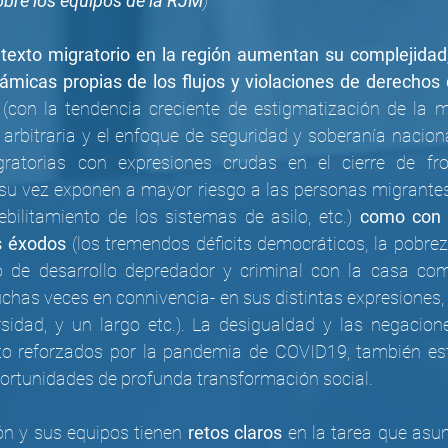
bre los equipos de la RJM
) 
ntexto migratorio en la región aumentan su complejidad
ámicas propias de los flujos y violaciones de derechos 
, (con la tendencia creciente de estigmatización de la mi
, arbitraria y el enfoque de seguridad y soberanía nacion
gratorias con expresiones crudas en el cierre de fro
a su vez exponen a mayor riesgo a las personas migrantes,
ebilitamiento de los sistemas de asilo, etc.) 
como con 
s éxodos
 (los tremendos déficits democráticos, la pobrez
o de desarrollo depredador y criminal con la casa comú
chas veces en connivencia- en sus distintas expresiones, 
sidad, y un largo etc.). La desigualdad y las negacion
to reforzados por la pandemia de COVID19, también est
rtunidades de profunda transformación social.
n y sus equipos tienen 
retos claros
 en la tarea que asum