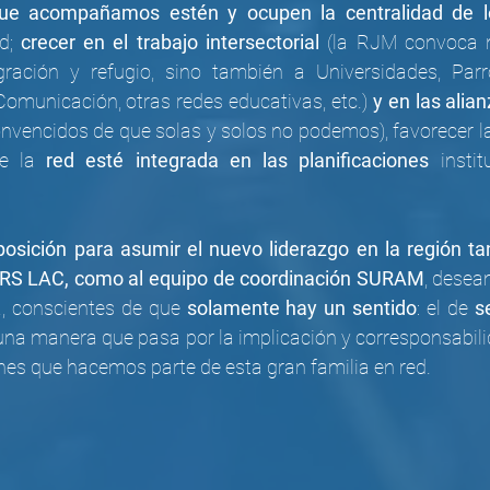
que acompañamos estén y ocupen la centralidad de l
d; 
crecer en el trabajo intersectorial
 (la RJM convoca n
gración y refugio, sino también a Universidades, Parro
Comunicación, otras redes educativas, etc.) 
y en las alian
onvencidos de que solas y solos no podemos), favorecer l
e la 
red esté integrada en las planificaciones
 instit
sición para asumir el nuevo liderazgo en la región tan
l JRS LAC, como al equipo de coordinación SURAM
, desea
a, conscientes de que 
solamente hay un sentido
: el de 
s
una manera que pasa por la implicación y corresponsabilid
nes que hacemos parte de esta gran familia en red. 