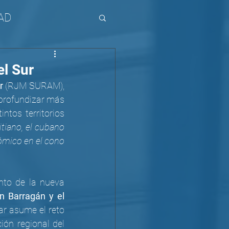
AD
l Sur
r
 (RJM SURAM), 
profundizar más 
tos territorios 
tiano, el cubano 
ómico en el cono 
Roberto Jaramillo SJ, Presidente de la CPAL, ha confirmado el nombramiento de la nueva 
 Barragán y el 
ar asume el reto 
ón regional del 