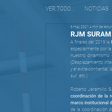
VER TODO...
NOTICIAS
6 may 2021
4 min de lectu
REALIDAD MIGRATORI
RJM SURAM |
A finales del 2019 la 
especialmente por la
nuestro dinamismo de
(
Desplazamiento inter
y el extra-contiental
sur,  etc.
) 
coordinación de la
marco institucional 
de la coordinación 