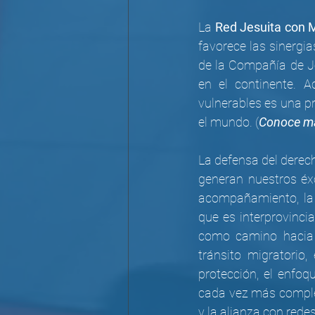
La 
Red Jesuita con 
favorece las sinergia
de la Compañía de Je
en el continente. 
vulnerables es una pr
el mundo. (
Conoce má
La defensa del derec
generan nuestros éxo
acompañamiento, la 
que es interprovincia
como camino hacia l
tránsito migratorio
protección, el enfoq
cada vez más complej
y la alianza con redes