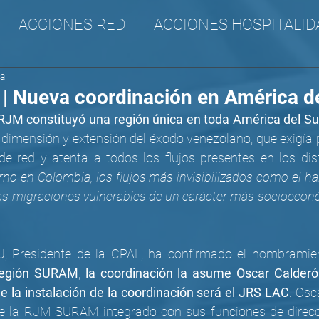
ACCIONES RED
ACCIONES HOSPITALID
ra
A
CANA
SURAM
Incidencia
 Nueva coordinación en América de
RJM constituyó una región única en toda América del Su
 dimensión y extensión del éxodo venezolano, que exigía 
 red y atenta a todos los flujos presentes en los distin
no en Colombia, los flujos más invisibilizados como el hai
, las migraciones vulnerables de un carácter más socioecon
 región SURAM
, 
la coordinación la asume Oscar Calderón
de la instalación de la coordinación será el JRS LAC
. Osc
de la RJM SURAM integrado con sus funciones de direcci