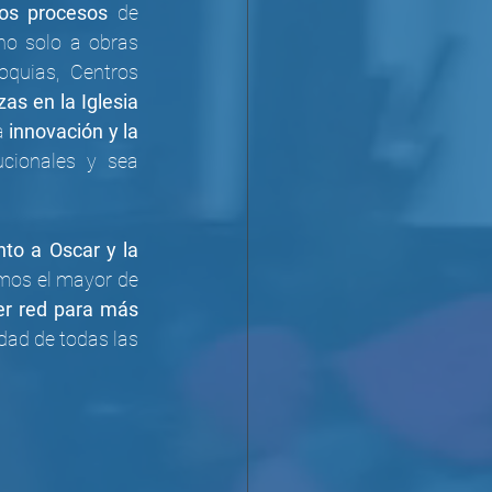
os procesos
 de 
o solo a obras 
quias, Centros 
zas en la Iglesia 
a 
innovación y la 
ucionales y sea 
to a Oscar y la 
mos el mayor de 
er red para más 
ad de todas las 