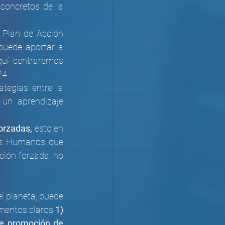
concretos de la 
 Plan de Acción 
puede aportar a 
uí centraremos 
24.
tegias entre la 
un aprendizaje 
orzadas, 
esto
en 
hos Humanos que 
ión forzada, no 
l planeta, puede 
mentos claros 
1) 
e promoción de 