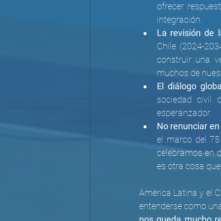
ofrecer respuest
integración.
La revisión de 
Chile (2024-2034
construir una v
muchos de nuestr
El diálogo globa
sociedad civil 
esperanzador.
No renunciar en 
el marco del 75
celebramos en di
es otra cosa que
América Latina y el C
entenderse como una t
nos queda mucho re