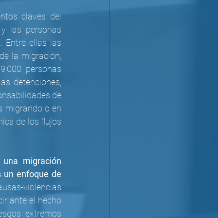
tos claves del 
y las personas 
Entre ellas las 
e la migración, 
9,000 personas 
las detenciones, 
onsabilidades de 
s migrando o en 
a de los flujos 
una migración 
 un enfoque de 
usas-violencias 
r ante el hecho 
esgos extremos 