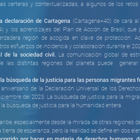
as certeras y contextualizadas, a algunos de los retos 
la declaración de Cartagena
 (Cartagena+40) de cara al
) y los aprendizajes del Plan de Acción de Brasil, que 
erdadera región de acogida en clave de protección. Aq
os esfuerzos de incidencia y colaboración durante el 20
l de la sociedad civil.
La comunicación global de estra
de las distintas regiones del planeta puede  generar 
la búsqueda de la justicia para las personas migrantes f
 aniversario de la Declaración Universal de los Derec
ciembre del 2023. La búsqueda de justicia para la migrac
 la búsqueda de justicia para la humanidad entera. 
aribe, especialmente desde la mirada de otras regiones de
ierra de esperanza, pero la realidad se define en dos ele
corrido por hacer en materia de derechos humanos, d