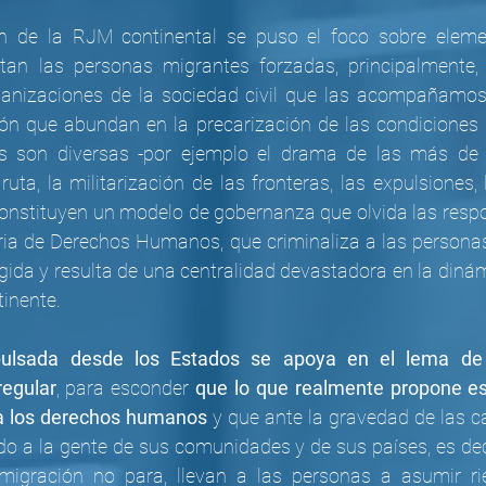
ón de la RJM continental se puso el foco sobre elemen
tan las personas migrantes forzadas, principalmente, 
anizaciones de la sociedad civil que las acompañamos. 
ión que abundan en la precarización de las condiciones d
s son diversas -por ejemplo el drama de las más de 
uta, la militarización de las fronteras, las expulsiones, 
 constituyen un modelo de gobernanza que olvida las resp
ria de Derechos Humanos, que criminaliza a las persona
da y resulta de una centralidad devastadora en la dinámic
tinente.
ulsada desde los Estados se apoya en el lema de 
regular
, para esconder 
que lo que realmente propone es
 a los derechos humanos 
y que ante la gravedad de las ca
o a la gente de sus comunidades y de sus países, es deci
igración no para, llevan a las personas a asumir ri