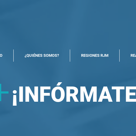
North America Map
Infogram
IO
¿QUIÉNES SOMOS?
REGIONES RJM
RE
+
¡
INFÓRMATE