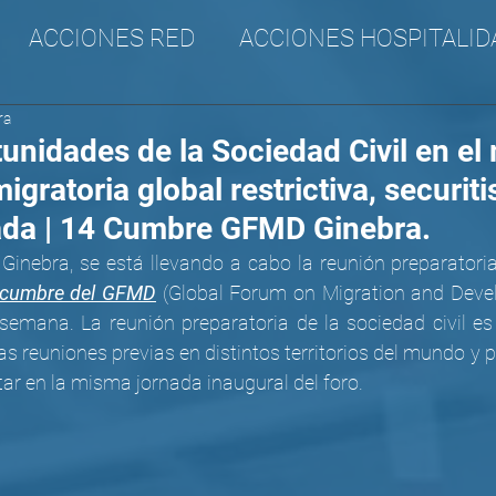
ACCIONES RED
ACCIONES HOSPITALID
ra
A
CANA
SURAM
Incidencia
unidades de la Sociedad Civil en el
igratoria global restrictiva, securiti
da | 14 Cumbre GFMD Ginebra.
 Ginebra, se está llevando a cabo la reunión preparatoria
 cumbre del GFMD
 (
Global Forum on Migration and Devel
emana. La reunión preparatoria de la sociedad civil es
as reuniones previas en distintos territorios del mundo y pr
ar en la misma jornada inaugural del foro. 