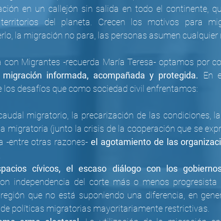
ación en un callejón sin salida en todo el continente, qu
territorios del planeta. Crecen los motivos para migr
lo, la migración no para, las personas asumen cualquier 
a con Migrantes -recuerda María Teresa- optamos por co
 migración informada, acompañada y protegida.
 En e
los desafíos que como sociedad civil enfrentamos:
audal migratorio, la precarización de las condiciones, la
ia migratoria (junto la crisis de la cooperación que se ex
ca -entre otras razones- 
el agotamiento de las organizac
.
spacios cívicos, el escaso diálogo con los gobiernos
con independencia del corte más o menos progresista d
región que no está suponiendo una diferencia, en general
e políticas migratorias mayoritariamente restrictivas.