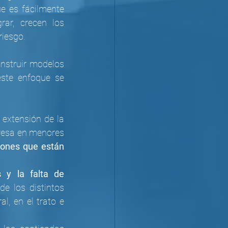
e es fácilmente 
ar, crecen los 
riesgo.
nstruir modelos 
ste enfoque se 
 extensión de la 
presa en menores 
iones que están 
 y la falta de 
e los distintos 
, en el trato e 