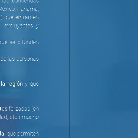
 las contiendas 
México, Panamá, 
) que entran en 
 excluyentes y 
que se difunden 
de las personas 
 la región
 y que 
tes
 forzadas (en 
ad, etc.) mucho 
da
, que permiten 