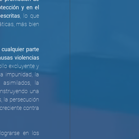
tección y en el 
escritas
, lo que 
observamos en los territorios concretos y en las estrategias políticas y mediáticas, más bien 
 cualquier parte 
sas violencias 
lo excluyente y 
a impunidad, la 
asimilados, la 
nstruyendo una 
 la persecución 
creciente contra 
grarse en los 