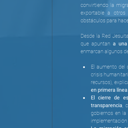
convirtiendo la migr
exportable a otros 
obstáculos para hacer
Desde la Red Jesuit
que apuntan 
a una
enmarcan algunos de 
El aumento del c
crisis humanitar
recursos), expli
en primera línea
El cierre de e
transparencia
, 
gobiernos en la 
implementación d