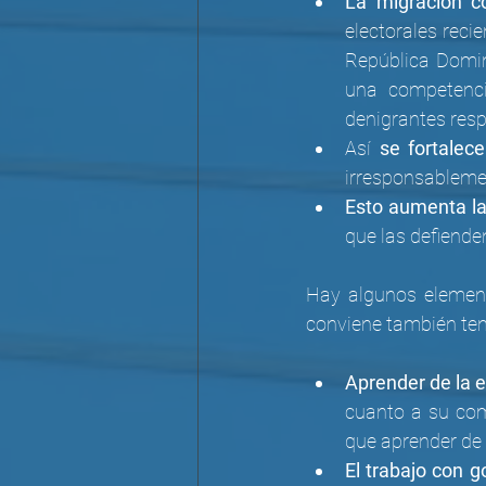
La migración c
electorales reci
República Domin
una competenci
denigrantes resp
Así 
se fortalec
irresponsablemen
Esto aumenta la
que las defiend
Hay algunos elemen
conviene también ten
Aprender de la e
cuanto a su com
que aprender de 
El trabajo con 