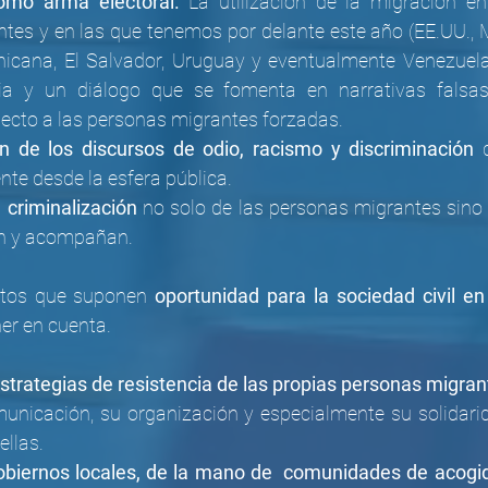
omo arma electoral.
 La utilización de la migración en
entes y en las que tenemos por delante este año (EE.UU., 
icana, El Salvador, Uruguay y eventualmente Venezuela
a y un diálogo que se fomenta en narrativas falsas,
ecto a las personas migrantes forzadas.
en de los discursos de odio, racismo y discriminación
 
te desde la esfera pública.
 criminalización
 no solo de las personas migrantes sino 
en y acompañan.
tos que suponen 
oportunidad para la sociedad civil en
er en cuenta.
strategias de resistencia de las propias personas migran
unicación, su organización y especialmente su solidarid
ellas.
gobiernos locales, de la mano de  comunidades de acogi