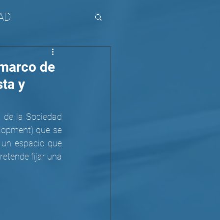
AD
 marco de
sta y
 de la Sociedad 
opment) que se 
 un espacio que 
etende fijar una 