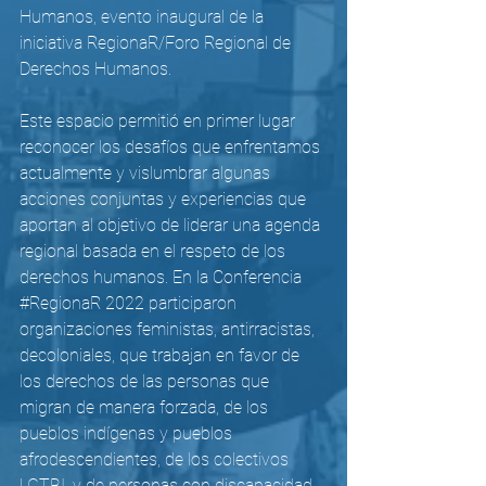
Humanos, evento inaugural de la 
iniciativa RegionaR/Foro Regional de 
Derechos Humanos.
Este espacio permitió en primer lugar 
reconocer los desafíos que enfrentamos 
actualmente y vislumbrar algunas 
acciones conjuntas y experiencias que 
aportan al objetivo de liderar una agenda 
regional basada en el respeto de los 
derechos humanos. En la Conferencia 
#RegionaR
 2022 participaron 
organizaciones feministas, antirracistas, 
decoloniales, que trabajan en favor de 
los derechos de las personas que 
migran de manera forzada, de los 
pueblos indígenas y pueblos 
afrodescendientes, de los colectivos 
LGTBI, y de personas con discapacidad, 