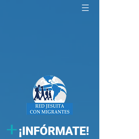
North America Map
Infogram
+
¡
INFÓRMATE!