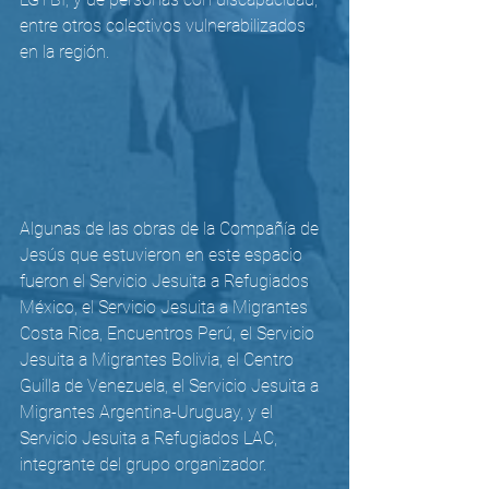
entre otros colectivos vulnerabilizados 
en la región.
Algunas de las obras de la Compañía de 
Jesús que estuvieron en este espacio 
fueron el Servicio Jesuita a Refugiados 
México, el Servicio Jesuita a Migrantes 
Costa Rica, Encuentros Perú, el Servicio 
Jesuita a Migrantes Bolivia, el Centro 
Guilla de Venezuela, el Servicio Jesuita a 
Migrantes Argentina-Uruguay, y el 
Servicio Jesuita a Refugiados LAC, 
integrante del grupo organizador. 