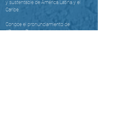
y sustentable de América Latina y el 
Caribe. 
Conoce el pronunciamiento de 
#RegionaR
 en el siguiente 
enlace
. 
Si deseas conocer más de esta iniciativa 
visita https://regionar.org/
Ver todo
Entradas recientes