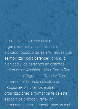
La riqueza de la diversidad de 
organizaciones y colectivos es un 
indicador positivo de las alternativas que 
se movilizan para defender, la vida, la 
dignidad y los derechos en distintos 
territorios de América Latina. Como Red 
Jesuita con Migrantes (RJM-LAC) nos 
sumamos al llamado colectivo de 
#RegionaR
 e invitamos a otras 
organizaciones a formar parte de este 
espacio de diálogo y reflexión 
permanente para la transformación real 