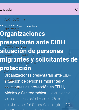
Entrada
VER TODO...
25 oct 2021
2 min de lectura
VER TODO...
Organizaciones
NOTICIAS
presentarán ante CIDH
ACCIONES RED
situación de personas
ACCIONES HOSPITALIDAD
migrantes y solicitantes de
REALIDAD MIGRATORIA
protección
CANA
Organizaciones presentarán ante CIDH 
SURAM
situación de personas migrantes y 
solicitantes de protección en EEUU, 
Incidencia
México y Centroamérica
 - La audiencia 
virtual se realizará el martes 26 de 
octubre a las 16:00hrs Washington D.C., 