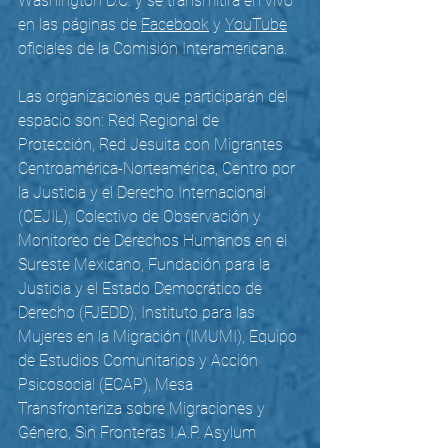
Washington D.C. y se transmitirá en vivo 
en las páginas de 
Facebook
 y 
YouTube
oficiales de la Comisión Interamericana. 
Las organizaciones que participarán del 
espacio son: Red Regional de 
Protección, Red Jesuita con Migrantes 
Centroamérica-Norteamérica, Centro por 
la Justicia y el Derecho Internacional 
(CEJIL), Colectivo de Observación y 
Monitoreo de Derechos Humanos en el 
Sureste Mexicano, Fundación para la 
Justicia y el Estado Democrático de 
Derecho (FJEDD), Instituto para las 
Mujeres en la Migración (IMUMI), Equipo 
de Estudios Comunitarios y Acción  
Psicosocial (ECAP), Mesa 
Transfronteriza sobre Migraciones y 
Género, Sin Fronteras I.A.P. Asylum 