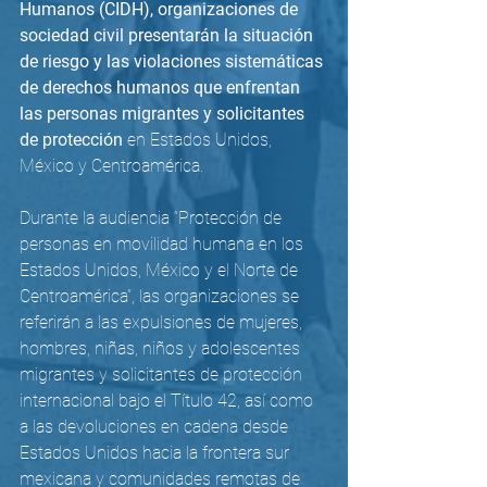
Humanos (CIDH), organizaciones de 
sociedad civil presentarán la situación 
de riesgo y las violaciones sistemáticas 
de derechos humanos que enfrentan 
las personas migrantes y solicitantes 
de protección
 en Estados Unidos, 
México y Centroamérica.
Durante la audiencia “Protección de 
personas en movilidad humana en los 
Estados Unidos, México y el Norte de 
Centroamérica”, las organizaciones se 
referirán a las expulsiones de mujeres, 
hombres, niñas, niños y adolescentes 
migrantes y solicitantes de protección 
internacional bajo el Título 42, así como 
a las devoluciones en cadena desde 
Estados Unidos hacia la frontera sur 
mexicana y comunidades remotas de 