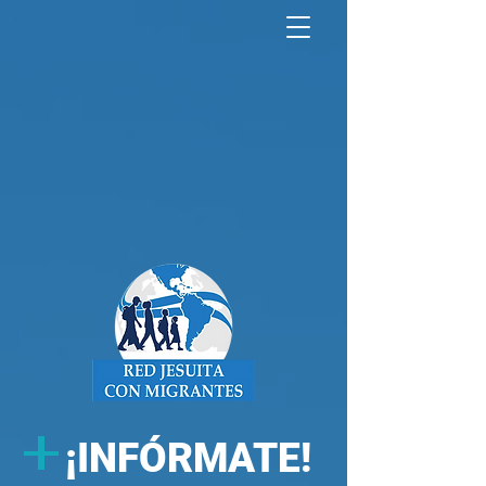
North America Map
Infogram
+
¡
INFÓRMATE!