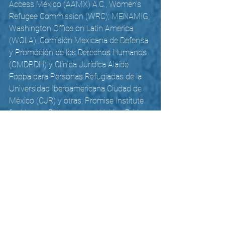
Access México (AAMX) A.C., Women’s 
Refugee Commission (WRC); MENAMIG; 
Washington Office on Latin America 
(WOLA), Comisión Mexicana de Defensa 
y Promoción de los Derechos Humanos 
(CMDPDH) y Clínica Jurídica Alaíde 
Foppa para Personas Refugiadas de la 
Universidad Iberoamericana Ciudad de 
México (CJR) y otras; Promise Institute 
for Human Rights y otras; Haitian Bridge 
Alliance; Comunidades Indígenas en 
Liderazgo; Promise Institute for Human 
Rights; y la Procuraduría de los Derechos 
Humanos de Guatemala. 