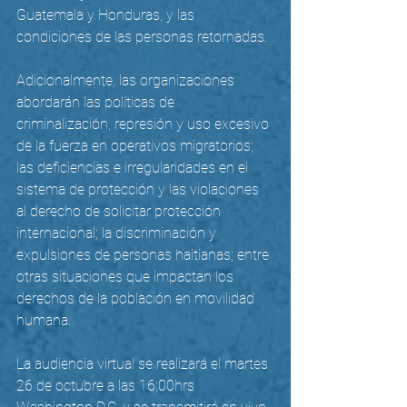
Guatemala y Honduras, y las 
condiciones de las personas retornadas.  
Adicionalmente, las organizaciones 
abordarán las políticas de 
criminalización, represión y uso excesivo 
de la fuerza en operativos migratorios; 
las deficiencias e irregularidades en el 
sistema de protección y las violaciones 
al derecho de solicitar protección 
internacional; la discriminación y 
expulsiones de personas haitianas; entre 
otras situaciones que impactan los 
derechos de la población en movilidad 
humana. 
La audiencia virtual se realizará el martes 
26 de octubre a las 16:00hrs 