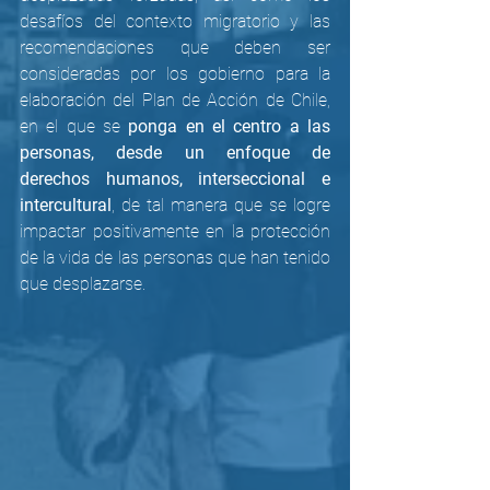
desafíos del contexto migratorio y las 
recomendaciones que deben ser 
consideradas por los gobierno para la 
elaboración del Plan de Acción de Chile, 
en el que se 
ponga en el centro a las 
personas, desde un enfoque de 
derechos humanos, interseccional e 
intercultural
, de tal manera que se logre 
impactar positivamente en la protección 
de la vida de las personas que han tenido 
que desplazarse.