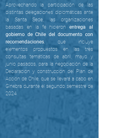
Aprovechando la participación de las 
distintas delegaciones diplomáticas ante 
la Santa Sede, las organizaciones 
basadas en la fe hicieron 
entrega al 
gobierno de Chile del documento con 
recomendaciones
, que incluye 
elementos propuestos en las tres 
consultas temáticas de abril, mayo y 
junio pasados, para la negociación de la 
Declaración y construcción del Plan de 
Acción de Chile, que se llevará a cabo en 
Ginebra durante el segundo semestre de 
2024.