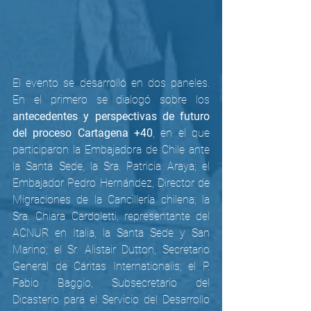
El evento se desarrolló en dos paneles. 
En el primero se dialogó sobre los 
antecedentes y perspectivas de futuro 
del proceso Cartagena +40
, en el que 
participaron la Embajadora de Chile ante 
la Santa Sede, la Sra. Patricia Araya; el 
Embajador Pedro Hernández, Director de 
Migraciones de la Cancillería chilena; la 
Sra. Chiara Cardoletti, representante del 
ACNUR en Italia, la Santa Sede y San 
Marino; el Sr. Alistair Dutton, Secretario 
General de Cáritas Internationalis; el P. 
Fabio Baggio, Subsecretario del 
Dicasterio para el Servicio del Desarrollo 