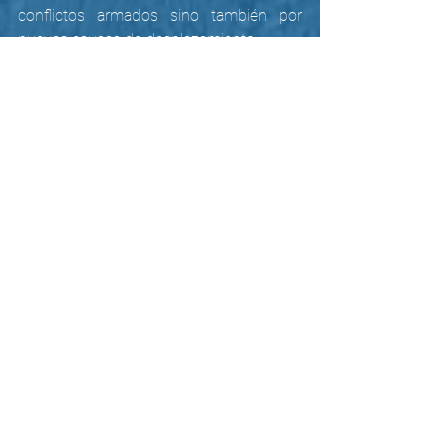
conflictos armados sino también por 
nuevas causas de desplazamiento.
Como organizaciones basadas en la fe, 
reconocemos y valoramos los esfuerzos 
realizados para acoger, acompañar y 
proteger a las personas en sus lugares 
de tránsito y destino. Hacemos un 
llamado a la 
solidaridad, responsabilidad 
y compromisos concretos que 
reconozcan la dignidad de todas las 
personas
, garantizando sus derechos sin 
discriminación y procurando soluciones 
duraderas hacia procesos de 
construcción de una vida digna y en paz.
Protección integral para migraciones 
dignas