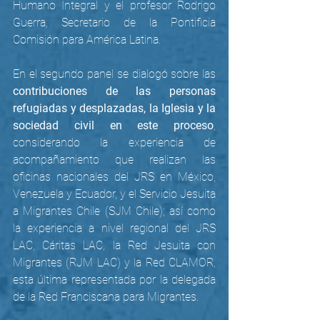
Humano Integral y el profesor Rodrigo 
Guerra, Secretario de la Pontificia 
Comisión para América Latina.
En el segundo panel se dialogó sobre las 
contribuciones de las personas 
refugiadas y desplazadas, la Iglesia y la 
sociedad civil en este proceso
, 
considerando la experiencia de 
acompañamiento que realizan las 
oficinas nacionales del JRS en México, 
Venezuela y Ecuador, y el Servicio Jesuita 
a Migrantes Chile (SJM Chile); así como 
la experiencia a nivel regional del JRS 
LAC, Cáritas LAC, la Red Jesuita con 
Migrantes (RJM LAC) y la Red CLAMOR, 
esta última representada por la delegada 
de la Red Franciscana para Migrantes. 