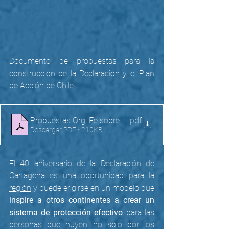
Documento de propuestas para la 
construcción de la Declaración y el Plan 
de Acción de Chile: 
Propuestas Org. Fe sobre Plan Acción Chile 2024-2034 Va
.pdf
Descargar PDF • 210KB
El 
40 aniversario de la Declaración de 
Cartagena es una oportunidad para la 
región
 y puede erigirse en un modelo que 
inspire a otros continentes a crear un 
sistema de protección efectivo
 para las 
personas que huyen no solo por los 