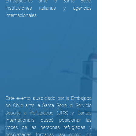
Embajadores ante la Santa Sede, 
instituciones italianas y agencias 
internacionales. 
Este evento, auspiciado por la Embajada 
de Chile ante la Santa Sede, el Servicio 
Jesuita a Refugiados (JRS) y Caritas 
Internationalis, buscó posicionar las 
voces de las personas refugiadas y 
desplazadas forzadas, así como los 