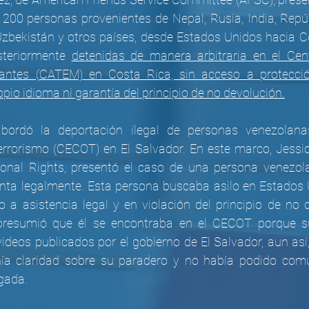
200 personas provenientes de Nepal, Rusia, India, Repúb
zbekistán y otros países, desde Estados Unidos hacia Co
teriormente 
detenidas de manera arbitraria en el Cen
ntes (CATEM) en Costa Rica, sin acceso a protección 
pio idioma ni garantía del principio de no devolución.
abordó la deportación ilegal de personas venezolana
rrorismo (CECOT) en El Salvador. En este marco, Jessic
tional Rights, presentó el caso de una persona venezol
nta legalmente. Esta persona buscaba asilo en Estados U
 a asistencia legal y en violación del principio de no d
 presumió que él se encontraba en el CECOT porque sus
ideos publicados por el gobierno de El Salvador, aun así,
nía claridad sobre su paradero y no había podido comu
ogada.