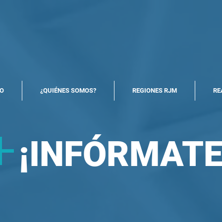
North America Map
Infogram
IO
¿QUIÉNES SOMOS?
REGIONES RJM
RE
+
¡
INFÓRMATE