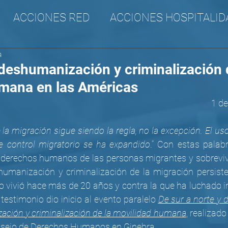
ACCIONES RED
ACCIONES HOSPITALID
a
A
CANA
SURAM
Incidencia
 deshumanización y criminalización 
mana en las Américas
1 d
 la migración sigue siendo la regla, no la excepción. El uso
 control migratorio se ha expandido
.” Con estas palabr
s derechos humanos de las personas migrantes y sobrevivie
umanización y criminalización de la migración persiste
o vivió hace más de 20 años y contra la que ha luchado 
estimonio dio inicio al evento paralelo 
De sur a norte y d
ación y criminalización de la movilidad humana
, realizado
nsejo de Derechos Humanos en Ginebra.