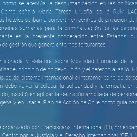
an cómo se acentúa la deshumanización en las políticas
 Como señaló María Teresa Urueña, de la RJM LAC:
hoteles se iban a convertir en centros de privación de la
pruebas sumarias para la criminalización de las person
mante es la creciente cooperación entre Estados, qu
 de gestión que genera entornos torturantes.
isionada y Relatora sobre Movilidad Humana de la CI
izar el principio de no devolución y el derecho al asilo. H
cipios del sistema internacional e interamericano de der
n debe volver a colocar la solidaridad y la empatía en e
tido, insistió en aplicar la definición ampliada de persona
gena y en usar el Plan de Acción de Chile como guía par
e organizado por Franciscans International (FI), American
Centro por la Justicia y el Derecho Internacional (CEJIL),