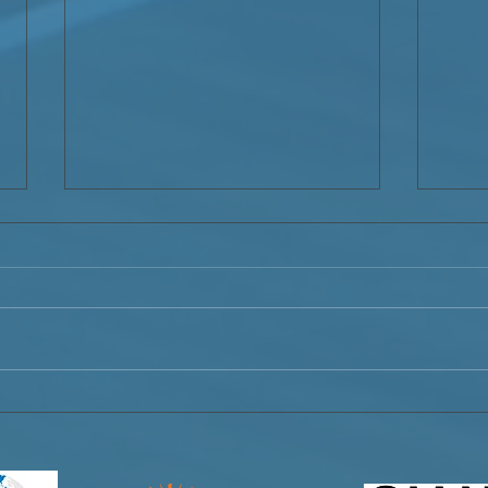
Déclaration d’indignation du
Decl
Service Jésuite aux Migrants
del 
– Haïti (SJM-Haïti) face au
Migr
mauvais traitement des
ante 