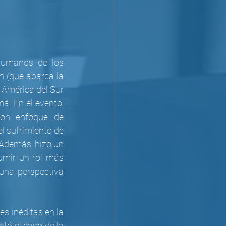
humanos de los 
n (que abarca la 
 América del Sur 
má
. En el evento, 
con enfoque de 
l sufrimiento de 
Además, hizo un 
mir un rol más 
na perspectiva 
s inéditas en la 
ó el caso de la 