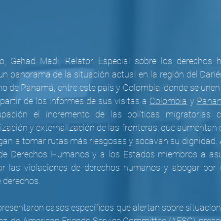
o, Gehad Madi, Relator Especial sobre los derechos 
n panorama de la situación actual en la región del Darié
tmo de Panamá, entre este país y Colombia, donde se unen
partir de los informes de sus visitas a 
Colombia
 y 
Pana
pación el incremento de las políticas migratorias 
itización y externalización de las fronteras, que aumentan e
ligan a tomar rutas más riesgosas y socavan su dignidad. 
 de Derechos Humanos y a los Estados miembros a asu
ar las violaciones de derechos humanos y abogar por u
e derechos.
presentaron casos específicos que alertan sobre situacione
ez, de American Friends Service Committee (AFSC), present