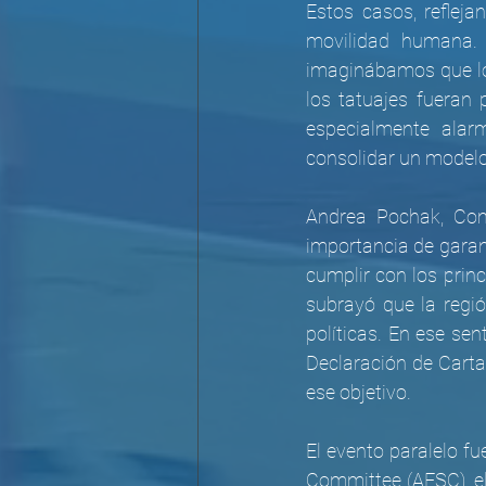
Estos casos, reflej
movilidad humana.
imaginábamos que los 
los tatuajes fueran 
especialmente alar
consolidar un modelo
Andrea Pochak, Com
importancia de garant
cumplir con los prin
subrayó que la regió
políticas. En ese sen
Declaración de Carta
ese objetivo.
El evento paralelo fu
Committee (AFSC), el 