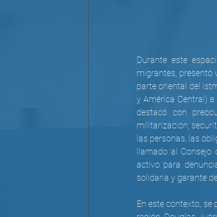
Durante este espaci
migrantes, presentó u
parte oriental del is
y América Central) a 
destacó con preocu
militarización, secur
las personas, las ob
llamado al Consejo
activo para denunci
solidaria y garante d
En este contexto, se 
región. Douglas Juár