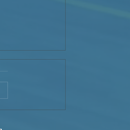
aración de indignación
Servicio Jesuita con
antes – Haití (SJM-Haití)
el maltrato de los