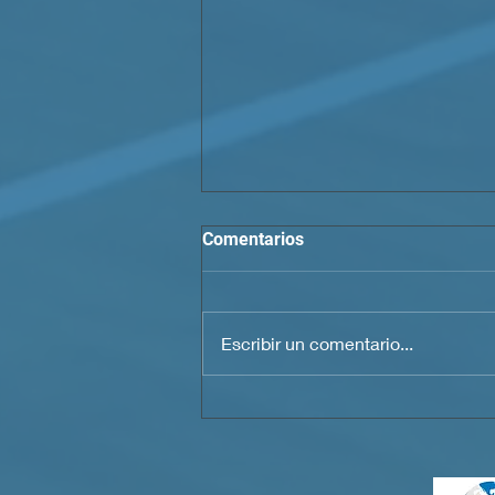
Comentarios
Escribir un comentario...
Statement of Outrage by the
Jesuit Migrant Service –
Haiti (SJM-Haiti) Regarding
theMistreatment of Haitian