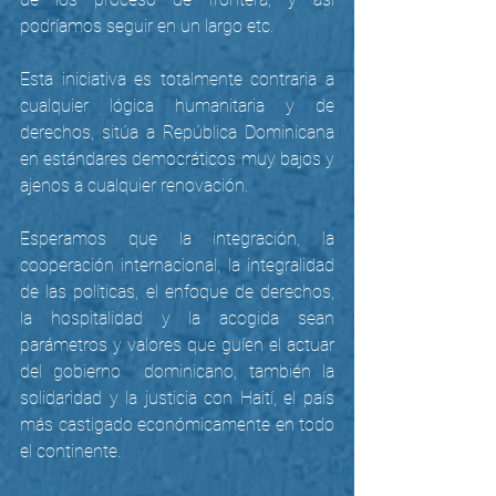
podríamos seguir en un largo etc.
Esta iniciativa es totalmente contraria a 
cualquier lógica humanitaria y de 
derechos, sitúa a República Dominicana 
en estándares democráticos muy bajos y 
ajenos a cualquier renovación.
Esperamos que la integración, la 
cooperación internacional, la integralidad 
de las políticas, el enfoque de derechos, 
la hospitalidad y la acogida sean 
parámetros y valores que guíen el actuar 
del gobierno  dominicano, también la 
solidaridad y la justicia con Haití, el país 
más castigado económicamente en todo 
el continente. 