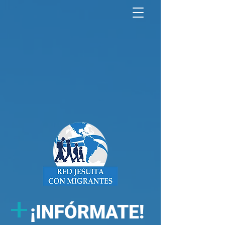
North America Map
Infogram
+
¡
INFÓRMATE!