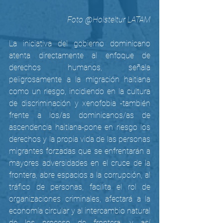
Foto @Holsteltur LATAM
La iniciativa del gobierno dominicano 
atenta directamente al enfoque de 
derechos humanos, señala 
peligrosamente a la migración haitiana 
como un riesgo, incidiendo en la cultura 
de discriminación y xenofobia -también 
frente a los/as dominicanos/as de 
ascendencia haitiana-pone en riesgo los 
derechos y la propia vida de las personas 
migrantes forzadas que se enfrentarán a 
mayores adversidades en el cruce de la 
frontera, abre espacios a la corrupción, al 
tráfico de personas, facilita el rol de 
organizaciones criminales, afectará a la 
economía circular y al intercambio natural 
de los proceso de frontera, y así 