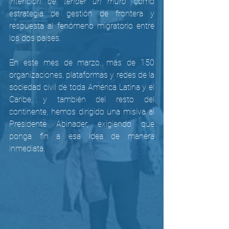
intención de "tender un muro"
 como 
estrategia de gestión de frontera y 
respuesta al fenómeno migratorio entre 
los dos países.
En este mes de marzo, más de 150 
organizaciones, plataformas y redes de la 
sociedad civil de toda América Latina y el 
Caribe, y también del resto del 
continente, hemos dirigido una misiva al 
Presidente Abinader, exigiendo que 
ponga fin a esa idea de manera 
inmediata.