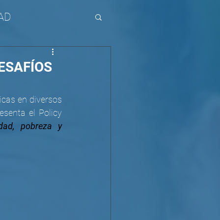
AD
ESAFÍOS
icas en diversos 
resenta el Policy 
ad, pobreza y 