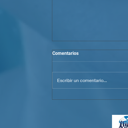
Comentarios
Escribir un comentario...
Statement of Outrage by the
Jesuit Migrant Service –
Haiti (SJM-Haiti) Regarding
theMistreatment of Haitian
Migrants