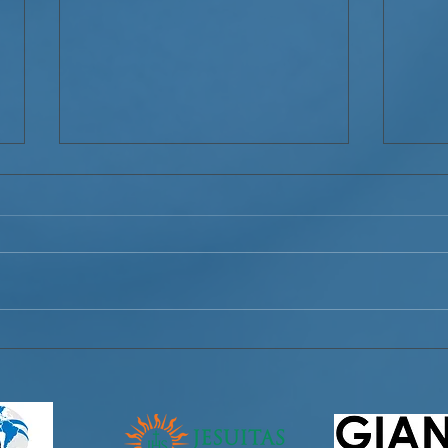
Déclaration d’indignation du
Decl
Service Jésuite aux Migrants
del 
– Haïti (SJM-Haïti) face au
Migr
mauvais traitement des
ante 
migrants Haïtiens
migr