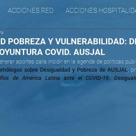
ACCIONES RED
ACCIONES HOSPITALID
ra
A
CANA
SURAM
Incidencia
D POBREZA Y VULNERABILIDAD: D
COYUNTURA COVID. AUSJAL
nerar aportes para incidir en la agenda de políticas públ
omólogos sobre Desigualdad y Pobreza de AUSJAL
, p
fíos de América Latina ante el COVID-19. Desiguald
. 