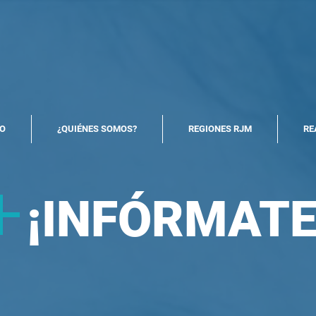
North America Map
Infogram
IO
¿QUIÉNES SOMOS?
REGIONES RJM
RE
+
¡
INFÓRMATE