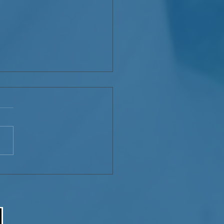
aración de indignación
Servicio Jesuita con
antes – Haití (SJM-Haití)
el maltrato de los
antes haitianos