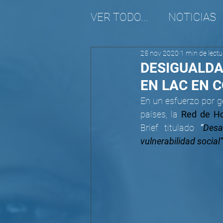
VER TODO...
NOTICIAS
25 nov 2020
1 min de lectu
REALIDAD MIGRATORI
DESIGUALDA
EN LAC EN 
En un esfuerzo por ge
países, la 
Red de H
Brief titulado 
“
Desa
vulnerabilidad social”