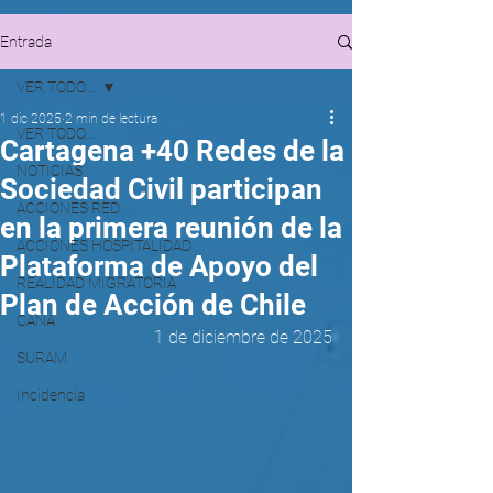
Entrada
VER TODO...
1 dic 2025
2 min de lectura
VER TODO...
Cartagena +40 Redes de la
NOTICIAS
Sociedad Civil participan
ACCIONES RED
en la primera reunión de la
ACCIONES HOSPITALIDAD
Plataforma de Apoyo del
REALIDAD MIGRATORIA
Plan de Acción de Chile
CANA
1 de diciembre de 2025
SURAM
Incidencia