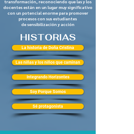
transformación, reconociendo que las y los
docentes están en un lugar muy significativo
con un potencial enorme para promover
procesos con sus estudiantes
de sensibilización y acción
HISTORIAS
La historia de Doña Cristina
Las niñas y los niños que caminan
Integrando Horizontes
Soy Porque Somos
Sé protagonista